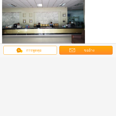
การพูดคุย
ขออ้าง