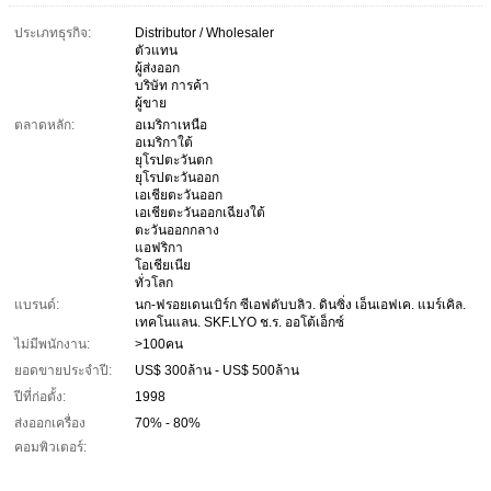
ประเภทธุรกิจ:
Distributor / Wholesaler
ตัวแทน
ผู้ส่งออก
บริษัท การค้า
ผู้ขาย
ตลาดหลัก:
อเมริกาเหนือ
อเมริกาใต้
ยุโรปตะวันตก
ยุโรปตะวันออก
เอเชียตะวันออก
เอเชียตะวันออกเฉียงใต้
ตะวันออกกลาง
แอฟริกา
โอเชียเนีย
ทั่วโลก
แบรนด์:
นก-ฟรอยเดนเบิร์ก ซีเอฟดับบลิว. ดินซิ่ง เอ็นเอฟเค. แมร์เคิล.
เทคโนแลน. SKF.LYO ช.ร. ออโต้เอ็กซ์
ไม่มีพนักงาน:
>100คน
ยอดขายประจำปี:
US$ 300ล้าน - US$ 500ล้าน
ปีที่ก่อตั้ง:
1998
ส่งออกเครื่อง
70% - 80%
คอมพิวเตอร์: