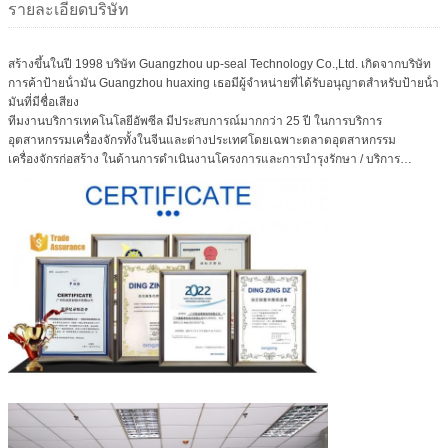
รายละเอียดบริษัท
สร้างขึ้นในปี 1998 บริษัท Guangzhou up-seal Technology Co.,Ltd. เกิดจากบริษัท
การค้าป้ายน้ํามัน Guangzhou huaxing เธอมีผู้จําหน่ายที่ได้รับอนุญาตสําหรับป้ายน้ํา
มันที่มีชื่อเสียง
ทีมงานบริการเทคโนโลยีอัพซีล มีประสบการณ์มากกว่า 25 ปี ในการบริการ
อุตสาหกรรมเครื่องจักรทั้งในจีนและต่างประเทศโดยเฉพาะตลาดอุตสาหกรรม
เครื่องจักรก่อสร้าง ในด้านการดําเนินงานโครงการและการบํารุงรักษา / บริการ
อะไหล่.เรามีวิศวกรยอดเยี่ยมที่มีประสบการณ์มากมายในอุตสาหกรรมน้ํามัน sealings
เรามีมากกว่า 25 ปีของการปิดคําตอบ, ฯลฯจากความต้องการของลูกค้า, ยืนยันในการ
พัฒนาอาชีพของปริมาณน้ํามันและกลายเป็นทางเลือกที่ดีที่สุดในตลาดเป็นนโยบาย
คุณภาพ, ตลอดเวลาและมั่นคงการจัดจําหน่ายเครื่องจักรเจาะ molding, เครื่องจักร
forgings,ไฮดรอลิกซิลินเดอร์, เครื่องจักรการเหมืองแร่, เครื่องจักรกลวิศวกรรม
เครื่องจักรบิน, เครื่องจักรยานทางเรือ และอุตสาหกรรมอื่น ๆ ให้ผลิตภัณฑ์และบริการ
ทางเทคนิคที่มีคุณภาพสูง
หลังจากหลายปีของการพัฒนา กวางโจว up.seal technology co.ltd มีลูกค้าทั่วโลก
และได้กําหนดนโยบายที่เน้นการบริการ ให้บริการลูกค้า เช่น การแนะนําการเลือก, คํา
แนะนําการออกแบบ, คําแนะนําการติดตั้ง, คําแนะนําการใช้งาน, การแก้ไขปัญหา,
และนําผลิตภัณฑ์ประปาเครื่องจักรกลค่าใช้จ่ายต่ํากว่าและเวลานําที่สั้นกว่าสําหรับ
ลูกค้าของเราเราได้สร้างความสัมพันธ์ทางธุรกิจระยะยาวกับลูกค้าของเรา ที่มาจากทั่ว
โลก เช่น สหรัฐอเมริกา เยอรมนี อิตาลี ออสเตรเลีย แอฟริกาใต้ เป็นต้น