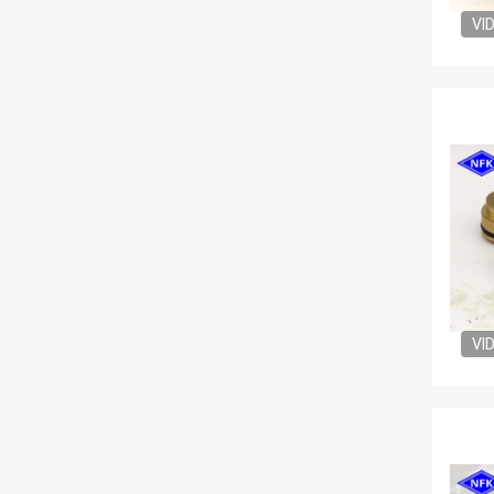
VI
VI