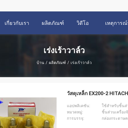
เกี่ยวกับเรา
ผลิตภัณฑ์
วิดีโอ
เหตุการณ์ท
เร่งเร้าวาล์ว
บ้าน
/
ผลิตภัณฑ์
/
เร่งเร้าวาล์ว
วัสดุเหล็ก EX200-2 HITACH
แอปพลิเคชัน:
ใช้สำหรับชิ้นส
หมวดหมู่:
ชิ้นส่วนเครื่อง
การบรรจุ:
กล่องกระดาษคร