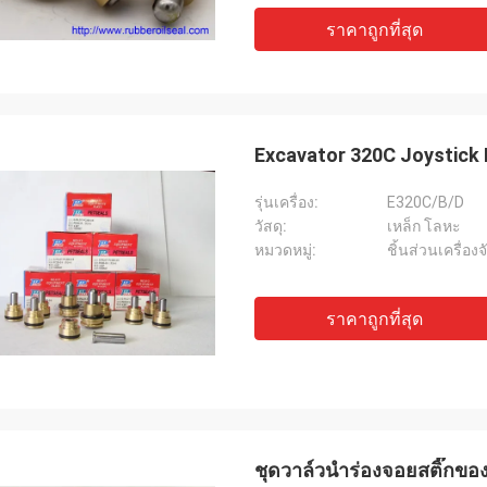
คาร์โล
ก่าสิ่งต่าง ๆ ยังคงเหมือนเดิมผลิตภัณฑ์
ราคาถูกที่สุด
ซัพพลายเออร์ที่ดีและมัก
ี่เป็นของแท้ 100% มีประสิทธิภาพด้าน
มืออาชีพสินค้ามีคุณภาพด
การจัดส่งที่รวดเร็วและ
มือยาวนานในอนาคต
 ที่ดีมากฉันแนะนำ Deserves 5 ดาว!
Excavator 320C Joystick 
รุ่นเครื่อง:
E320C/B/D
วัสดุ:
เหล็ก โลหะ
หมวดหมู่:
ชิ้นส่วนเครื่อง
ราคาถูกที่สุด
ชุดวาล์วนำร่องจอยสติ๊กของ