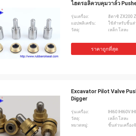
ไฮดรอลิควบคุมวาล์ว Pusher
รุ่นเครื่อง:
ฮิตาชิ ZX200
แอปพลิเคชัน:
ใช้สำหรับชิ้นส
วัสดุ:
เหล็ก โลหะ
ราคาถูกที่สุด
Excavator Pilot Valve Pus
Digger
รุ่นเครื่อง:
IHI60 IHI60V IH
วัสดุ:
เหล็ก โลหะ
หมวดหมู่:
ชิ้นส่วนเครื่อง
Mutakilwa Wilson แอฟริกา