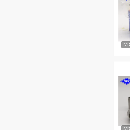
VI
VI