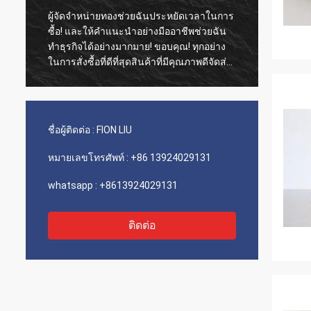
ผู้จัดจำหน่ายทองช่วยฉันประหยัดเวลาในการ
ลูกค้าเ
ง
ซื้อ! และให้คำแนะนำอย่างมืออาชีพช่วยฉัน
เอเจนซ
ทำธุรกิจได้อย่างมากมาย! ขอบคุณ! ทุกอย่าง
ต้นทุนที่โดดเด่น 
ในการสั่งซื้อที่ดีที่สุดสินค้าที่มีคุณภาพดีจัดส่ง
servic
ที่รวดเร็วและการบริการที่ดีมากฉันแนะนำให้
ทำ 5 ดาว! ผลิตภัณฑ์ของคุณดูดีและมีคุณภาพ
สูงด้วยและจะติดต่อ compnay ของคุณเพื่อซื้อ
เพิ่มเติม
ชื่อผู้ติดต่อ :
FION LIU
หมายเลขโทรศัพท์ :
+86 13924029131
whatsapp :
+8613924029131
ติดต่อ