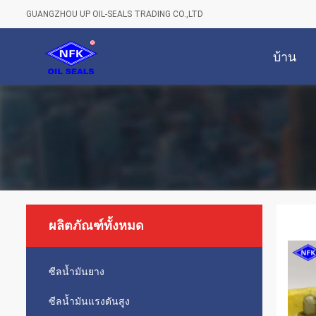
GUANGZHOU UP OIL-SEALS TRADING CO.,LTD
บ้าน
ผลิตภัณฑ์ทั้งหมด
ซีลน้ำมันยาง
ซีลน้ำมันแรงดันสูง