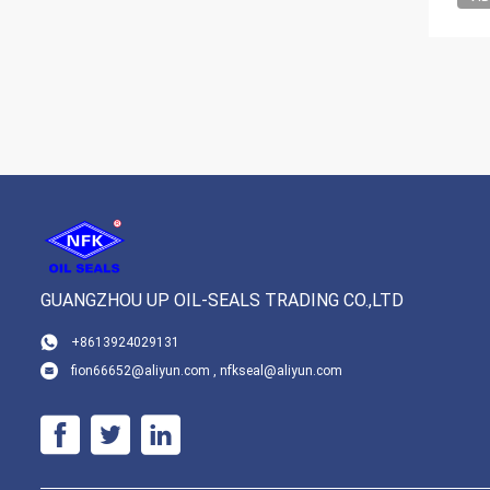
GUANGZHOU UP OIL-SEALS TRADING CO.,LTD
+8613924029131
fion66652@aliyun.com , nfkseal@aliyun.com