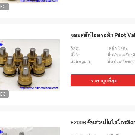
DEO
จอยสติ๊กไฮดรอลิก Pilot Va
วัสดุ:
เหล็ก โลหะ
อีโก้:
ชิ้นส่วนเครื่อง
Sub egory:
ชิ้นส่วนซีลขอ
ราคาถูกที่สุด
DEO
E200B ชิ้นส่วนปั๊มไฮโ