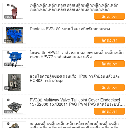
เหล็กเหล็กเหล็กเหล็กเหล็กเหล็กเหล็กเหล็กเหล็กเหล็ก
เหล็กเหล็กเหล็กเหล็กเหล็กเหล็กเหล็กเหล็กเหล็ก
ติดต่อเรา
Danfoss PVG120 ระบบไฮดรอลิกซับหลายทาง
ติดต่อเรา
ไฮดรอลิก HPV41 วาล์วหลากหลายทางเหล็กเหล็กเหล็ก
หลาก HPV77 วาล์วสัดส่วนเครนเรือ
ติดต่อเรา
ส่วนไฮดรอลิกของเครนเรือ HP08 วาล์วย้อนหลังและ
HCB08 วาล์วสมดุล
ติดต่อเรา
PVG32 Multiway Valve Tail Joint Cover Einddeksel
157B2000 157B2011 PVG PVM PVS สําหรับระบบไฮ
ดรอลิกของเรือ
ติดต่อเรา
กล่องเหล็กเหล็กเหล็กเหล็กเหล็กเหล็กเหล็กเหล็กเหล็ก
เหล็กเหล็กเหล็กเหล็กเหล็กเหล็กเหล็กเหล็กเหล็กเหล็ก