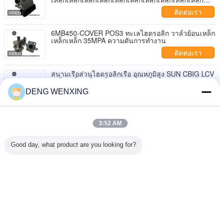
เหล็กเหล็กเหล็กเหล็กเหล็กเหล็กเหล็กเหล็กเหล็กเหล็ก
ติดต่อเรา
เหล็กเหล็กเหล็กเหล็กเหล็กเหล็กเหล็กเหล็กเหล็กเหล็ก
เหล็กเหล็กเหล็กเหล็กเหล็กเหล็กเหล็กเหล็กเหล็กเหล็ก
เหล็กเหล็กเหล็กเหล็กเหล็กเหล็กเหล็กเหล็กเหล็กเหล็ก
6MB450-COVER POS3 ทะเลไฮดรอลิก วาล์วย้อนเหล็ก
เหล็กเหล็กเหล็กเหล็กเหล็กเหล็กเหล็กเหล็กเหล็กเหล็ก
เหล็กเหล็ก 35MPA ความดันการทํางาน
เหล็กเหล็กเหล็กเหล็กเหล็กเหล็กเหล็กเหล็กเหล็กเหล็ก
เหล็กเหล็กเหล็กเหล็กเหล็กเหล็กเหล็กเหล็กเหล็กเหล็ก
ติดต่อเรา
เหล็กเหล็กเหล็กเหล็กเหล็กเหล็กเหล็กเหล็กเหล็กเหล็ก
สนามเรือส่วนไฮดรอลิกเรือ อุณหภูมิสูง SUN CBIG LCV
เหล็กเหล็กเหล็กเหล็ก
DENG WENXING
ติดต่อเรา
HP08 วาล์วย้อนหลังและ HCB08 วาล์วปรับสมดุล บล็อค
เครนเรือ ส่วนไฮดรอลิก
3:52 AM
ติดต่อเรา
Good day, what product are you looking for?
1 / 3
เปลี่ยนภาษา
Thai