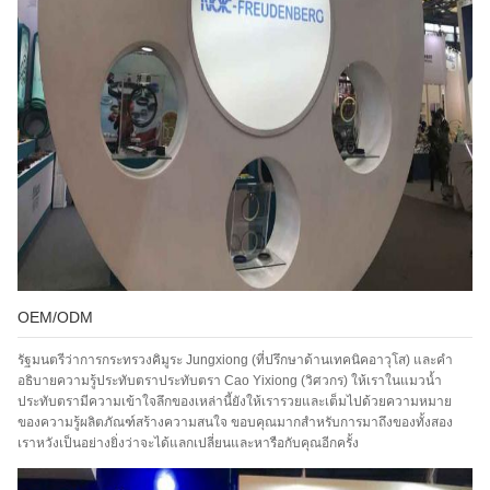
เสนอ
OEM/ODM
รัฐมนตรีว่าการกระทรวงคิมูระ Jungxiong (ที่ปรึกษาด้านเทคนิคอาวุโส) และคำ
อธิบายความรู้ประทับตราประทับตรา Cao Yixiong (วิศวกร) ให้เราในแมวน้ำ
ประทับตรามีความเข้าใจลึกของเหล่านี้ยังให้เรารวยและเต็มไปด้วยความหมาย
ของความรู้ผลิตภัณฑ์สร้างความสนใจ ขอบคุณมากสำหรับการมาถึงของทั้งสอง
เราหวังเป็นอย่างยิ่งว่าจะได้แลกเปลี่ยนและหารือกับคุณอีกครั้ง