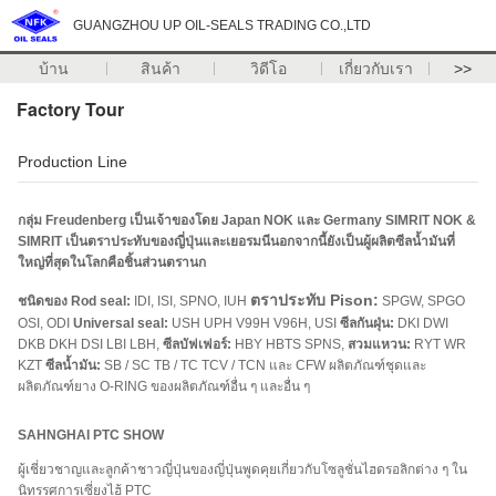
GUANGZHOU UP OIL-SEALS TRADING CO.,LTD
บ้าน
สินค้า
วิดีโอ
เกี่ยวกับเรา
>>
Factory Tour
Production Line
กลุ่ม Freudenberg เป็นเจ้าของโดย Japan NOK และ Germany SIMRIT
NOK &
SIMRIT เป็นตราประทับของญี่ปุ่นและเยอรมนีนอกจากนี้ยังเป็นผู้ผลิตซีลน้ำมันที่
ใหญ่ที่สุดในโลกคือชิ้นส่วนตรานก
ตราประทับ Pison:
ชนิดของ Rod seal:
IDI, ISI, SPNO, IUH
SPGW, SPGO
OSI, ODI
Universal seal:
USH UPH V99H V96H, USI
ซีลกันฝุ่น:
DKI DWI
DKB DKH DSI LBI LBH,
ซีลบัฟเฟอร์:
HBY HBTS SPNS,
สวมแหวน:
RYT WR
KZT
ซีลน้ำมัน:
SB / SC TB / TC TCV / TCN และ CFW ผลิตภัณฑ์ชุดและ
ผลิตภัณฑ์ยาง O-RING ของผลิตภัณฑ์อื่น ๆ และอื่น ๆ
SAHNGHAI PTC SHOW
ผู้เชี่ยวชาญและลูกค้าชาวญี่ปุ่นของญี่ปุ่นพูดคุยเกี่ยวกับโซลูชั่นไฮดรอลิกต่าง ๆ ใน
นิทรรศการเซี่ยงไฮ้ PTC