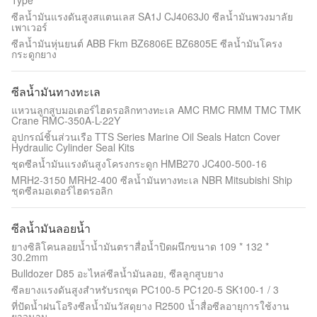
Type
ซีลน้ำมันแรงดันสูงสแตนเลส SA1J CJ4063J0 ซีลน้ำมันพวงมาลัย
เพาเวอร์
ซีลน้ำมันหุ่นยนต์ ABB Fkm BZ6806E BZ6805E ซีลน้ำมันโครง
กระดูกยาง
ซีลน้ำมันทางทะเล
แหวนลูกสูบมอเตอร์ไฮดรอลิกทางทะเล AMC RMC RMM TMC TMK
Crane RMC-350A-L-22Y
อุปกรณ์ชิ้นส่วนเรือ TTS Series Marine Oil Seals Hatcn Cover
Hydraulic Cylinder Seal Kits
ชุดซีลน้ำมันแรงดันสูงโครงกระดูก HMB270 JC400-500-16
MRH2-3150 MRH2-400 ซีลน้ำมันทางทะเล NBR Mitsubishi Ship
ชุดซีลมอเตอร์ไฮดรอลิก
ซีลน้ำมันลอยน้ำ
ยางซิลิโคนลอยน้ำน้ำมันตราสื่อน้ำปิดผนึกขนาด 109 * 132 *
30.2mm
Bulldozer D85 อะไหล่ซีลน้ำมันลอย, ซีลลูกสูบยาง
ซีลยางแรงดันสูงสำหรับรถขุด PC100-5 PC120-5 SK100-1 / 3
ที่ปัดน้ำฝนโอริงซีลน้ำมันวัสดุยาง R2500 น้ำสื่อซีลอายุการใช้งาน
ยาวนาน