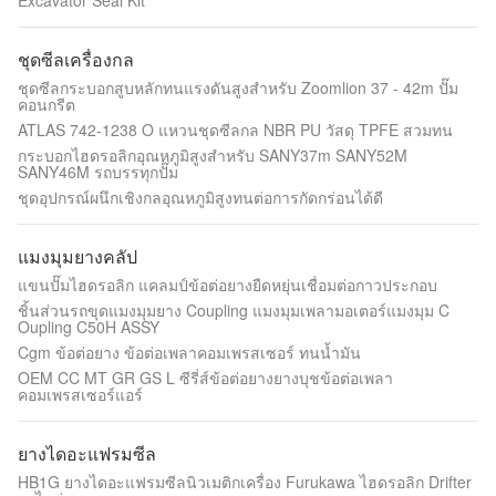
Excavator Seal Kit
ชุดซีลเครื่องกล
ชุดซีลกระบอกสูบหลักทนแรงดันสูงสำหรับ Zoomlion 37 - 42m ปั๊ม
คอนกรีต
ATLAS 742-1238 O แหวนชุดซีลกล NBR PU วัสดุ TPFE สวมทน
กระบอกไฮดรอลิกอุณหภูมิสูงสำหรับ SANY37m SANY52M
SANY46M รถบรรทุกปั๊ม
ชุดอุปกรณ์ผนึกเชิงกลอุณหภูมิสูงทนต่อการกัดกร่อนได้ดี
แมงมุมยางคลัป
แขนปั๊มไฮดรอลิก แคลมป์ข้อต่อยางยืดหยุ่นเชื่อมต่อกาวประกอบ
ชิ้นส่วนรถขุดแมงมุมยาง Coupling แมงมุมเพลามอเตอร์แมงมุม C
Oupling C50H ASSY
Cgm ข้อต่อยาง ข้อต่อเพลาคอมเพรสเซอร์ ทนน้ำมัน
OEM CC MT GR GS L ซีรี่ส์ข้อต่อยางยางบุชข้อต่อเพลา
คอมเพรสเซอร์แอร์
ยางไดอะแฟรมซีล
HB1G ยางไดอะแฟรมซีลนิวเมติกเครื่อง Furukawa ไฮดรอลิก Drifter