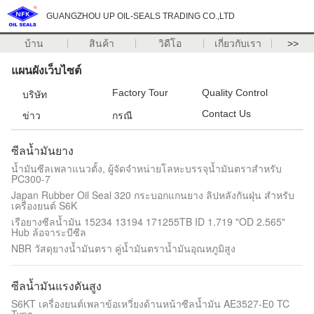
GUANGZHOU UP OIL-SEALS TRADING CO.,LTD
บ้าน
สินค้า
วิดีโอ
เกี่ยวกับเรา
>>
แผนผังเว็บไซต์
Factory Tour
Quality Control
บริษัท
Contact Us
ข่าว
กรณี
ซีลน้ำมันยาง
น้ำมันซีลเพลาแนวตั้ง, ผู้จัดจำหน่ายโลหะบรรจุน้ำมันตราสำหรับ
PC300-7
Japan Rubber Oil Seal 320 กระบอกแกนยาง ลิปหลังกันฝุ่น สําหรับ
เครื่องยนต์ S6K
เรือยางซีลน้ำมัน 15234 13194 171255TB ID 1.719 "OD 2.565"
Hub ล้อจาระบีซีล
NBR วัสดุยางน้ำมันตรา คู่น้ำมันตราน้ำมันอุณหภูมิสูง
ซีลน้ำมันแรงดันสูง
S6KT เครื่องยนต์เพลาข้อเหวี่ยงด้านหน้าซีลน้ำมัน AE3527-E0 TC