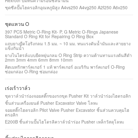
Rexroth ปั๊มทนความร้อนซีลน้ำมัน
ชุดซีลปั๊มไฮดรอลิกอุณหภูมิสูง A4vs250 A4vg250 A2f250 A6v250
ชุดแหวน O
397 PCS Metric O-Ring Kit- P, G Metric O-Rings Japanese
Standard O Ring Kit for Repairing O Ring Box
แถบยางยืดโอริงกลม 1.5 มม. ~ 10 มม. ทนแรงดันน้ำมันและสายยาง
แข็งกันน้ำ
ยางไนไตรล์แบบยืดหยุ่นกลม O Ring Strip ความต้านทานแรงดันสีดำ
2mm 3mm 4mm 6mm 8mm 10mm
คิตเมทริกพาร์คเกอร์ 1 แท้ พาร์คเกอร์ อเมริกัน พาร์คเกอร์ O-Ring
ซ่อมกล่อง O-Ring ซ่อมกล่อง
เร่งเร้าวาล์ว
ชุดวาล์วนำร่องจอยสติ๊กของรถขุด Pusher Kit วาล์วนำร่องไฮดรอลิก
ชิ้นส่วนเครื่องยนต์ Pusher Excavator Valve โลหะ
จอยสติ๊กไฮดรอลิก Pilot Valve Pusher Excavator ชิ้นส่วนควบคุมไฮ
ดรอลิก
E200B ชิ้นส่วนปั๊มไฮโดรลิควาล์วนำร่อง Pusher เหล็กวัสดุโลหะ