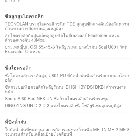
ซีลลูกสูบไฮดรอลิก
TECNOLAN บรรจุไฮดรอลิกชนิด TDE ลูกสูบซีลแรงดันป้องกันความ
ต้านทานการกัดกร่อนอุณหภูมิสูง
ลิปไฮดรอลิกกันฝุ่นแจ็คลูกสูบซีลโพลีเอสเตอร์ Elastomer แหวน
สำรองแรงดัน 40Mpa
ประเทศญี่ปุ่น OSI 55x45x6 โพลียูเรเทน ยางน้ํามัน Seal U801 วัสดุ
Excavator O แหวน
ซีลไฮดรอลิก
ซีลไฮดรอลิกแรงดันสูง, U801 PU ที่ปัดน้ำฝนซีลสำหรับกระบอกไฮดร
อลิก
ซีลกระบอกไฮดรอลิกโพลียูรีเทน IDI ISI HBY DSI DKBI สำหรับงาน
หนัก
Shore A 60 Red NFK UN ซีลก้านไฮดรอลิกสำหรับรถขุด
DINGZING UN D-2 D-3 แท่งไฮดรอลิกซีลโพลียูรีเทนอุณหภูมิสูง
ที่ปัดน้ำฝน
ใบปัดน้ำฝนที่ทนทานต่อการกัดกร่อนของก้านซีล ME-1N ME-2 ME-8
วงแหวนสำหรับเคลื่อนย้าย / เคลื่อนที่