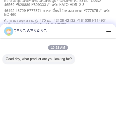
ตัวกรองขุดเจาะขนาดเส้นผ่านศูนย์กลางภายใน 90 มม. 46562
46569 P828889 P829333 สำหรับ KATO HD512-3
46492 46729 P777871 การเปลี่ยนไส้กรองอากาศ P777875 สำหรับ
EC 460
ตัวกรองรถขุดความสูง 470 มม. 42128 42132 P181039 P114931
เครื่องกรองอากาศสำหรับ CASE CX700
DENG WENXING
ชิ้นส่วนไฮดรอลิกทางทะเล
SKF SPEEDI SLEEVE ปลอกสวมเพลาเดิม บุชซ่อมชิ้นส่วนไฮดรอลิก
ทางทะเล
10:52 AM
Marine เกียร์พวงมาลัย Kawasaki ปั๊มไฮดรอลิก K5V K5V112
K5V140 K5V160 K5V180 K5V200 K5V280 K5V212
Good day, what product are you looking for?
วาล์วควบคุมสัดส่วนไฟฟ้า วาล์วถอยหลัง เครนเรือ อะไหล่ไฮดรอลิก
ชิ้นส่วนไฮดรอลิกทางทะเล 35MPA วาล์วย้อนกลับเหล็กหล่อสำหรับ
สวิตช์เรือ Hatch
ซีลน้ำมันยาง
ผลิตภัณฑ์ขายร้อน ปิดไฮดรอลิก ประเภท Y ไม้พิสตัน Pu ปิดไฮดรอลิก
ปิดพิสตัน สําหรับ Excvadoras
ซีลน้ำมันแรงดันสูง