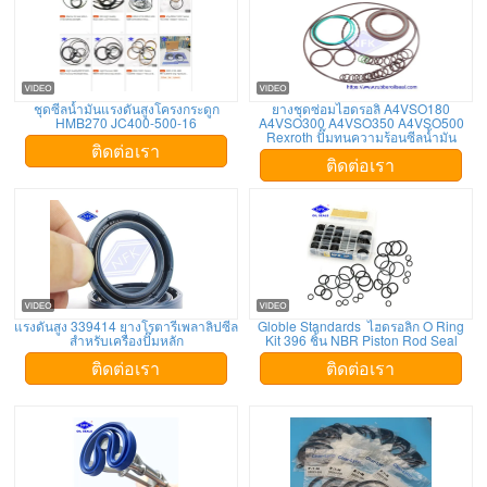
ชุดซีลน้ำมันแรงดันสูงโครงกระดูก
ยางชุดซ่อมไฮดรอลิ A4VSO180
HMB270 JC400-500-16
A4VSO300 A4VSO350 A4VSO500
Rexroth ปั๊มทนความร้อนซีลน้ำมัน
ติดต่อเรา
ติดต่อเรา
แรงดันสูง 339414 ยางโรตารีเพลาลิปซีล
Globle Standards ไฮดรอลิก O Ring
สำหรับเครื่องปั๊มหลัก
Kit 396 ชิ้น NBR Piston Rod Seal
ติดต่อเรา
ติดต่อเรา