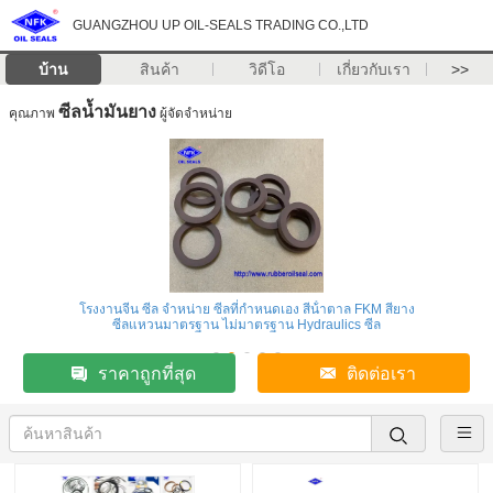
GUANGZHOU UP OIL-SEALS TRADING CO.,LTD
บ้าน
สินค้า
วิดีโอ
เกี่ยวกับเรา
>>
ซีลน้ำมันยาง
คุณภาพ
ผู้จัดจำหน่าย
โรงงานจีน ซีล จําหน่าย ซีลที่กําหนดเอง สีน้ําตาล FKM สียาง
ซีลแหวนมาตรฐาน ไม่มาตรฐาน Hydraulics ซีล
ราคาถูกที่สุด
ติดต่อเรา