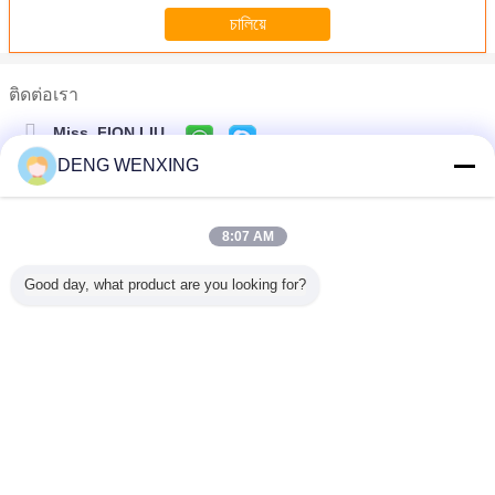
ติดต่อเรา
Miss. FION LIU
DENG WENXING
โทรศัพท์ :
0086-13802959131-13924029131
8:07 AM
สีเหลือง U801 กระบอกไฮดรอลิกซีลก้าน FU0279-F0 IDI 25 * 35 * 
ชิ้นส่วนรถขุดก้านไฮดรอลิคซีล FU1089-F3 IDI 100 * 120 * 12 มม. ว
Good day, what product are you looking for?
กระบอกไฮดรอลิก NBR PTFE บัฟเฟอร์ซีลไฮดรอลิกแรงดันสูง GS5
แกนสีเหลืองไฮดรอลิกลูกสูบน้ำมันตรา UPI PU 35 Mpa ความเครียด
ลูกสูบไฮดรอลิคแรงดันสูง, ซีลไฮดรอลิคแบบยูรีเทน FU0807-L0 OSI
เปลี่ยนภาษา
ซีลลูกสูบไฮดรอลิยูรีเทนยูรีเทน FU0742-L0 OSI มีสินค้าคงคลังเพียง
Thai
ซีลลูกสูบไฮดรอลิก DAS ป้องกันการสึกหรอรวม Busak + ซีล Shamb
ลิปไฮดรอลิกกันฝุ่นแจ็คลูกสูบซีลโพลีเอสเตอร์ Elastomer แหวนสำ