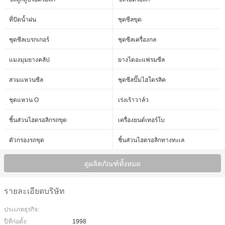
ที่ปัดน้ำฝน
ชุดซีลขุด
ชุดซีลเบรกเกอร์
ชุดซีลเครื่องกล
แมงมุมยางคลัป
ยางไดอะแฟรมซีล
สวมแหวนซีล
ชุดซีลปั๊มไฮโดรลิค
ชุดแหวน O
เร่งเร้าวาล์ว
ชิ้นส่วนไฮดรอลิกรถขุด
เครื่องยนต์เทอร์โบ
ตัวกรองรถขุด
ชิ้นส่วนไฮดรอลิกทางทะเล
ดูผลิตภัณฑ์ทั้งหมด
รายละเอียดบริษัท
ประเภทธุรกิจ:
ปีที่ก่อตั้ง:
1998