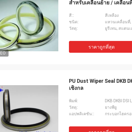
สำหรับเคลื่อนย้าย / เคลื่อนที
สี::
สีเหลือง
ชนิด:
แหวนเคลื่อนที่,
วัสดุ:
ยูรีเทน, สแตน
ราคาถูกที่สุด
DEO
PU Dust Wiper Seal DKB D
เชิงกล
พิมพ์:
DKB DKBI DSI 
วัสดุ:
ยางพียู
แอปพลิเคชัน::
กระบอกไฮดรอล