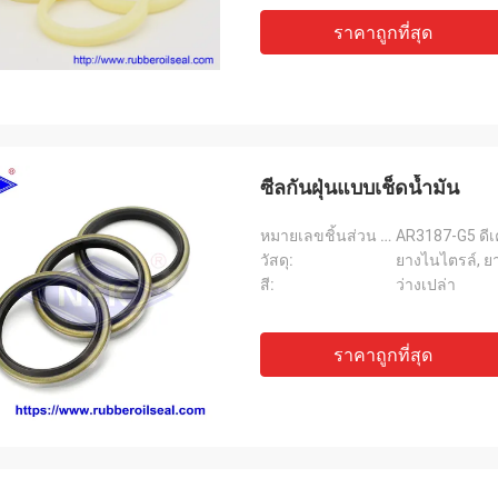
ราคาถูกที่สุด
ซีลกันฝุ่นแบบเช็ดน้ำมัน
หมายเลขชิ้นส่วน & ขนาด:
AR3187-G5 ดีเ
วัสดุ:
ยางไนไตรล์, ย
สี:
ว่างเปล่า
ราคาถูกที่สุด