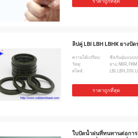
คาร์โล
ราคาถูกที่สุด
ก่าสิ่งต่าง ๆ ยังคงเหมือนเดิมผลิตภัณฑ์
ซัพพลายเออร์ที่ดีและมัก
ี่เป็นของแท้ 100% มีประสิทธิภาพด้าน
มืออาชีพสินค้ามีคุณภาพด
การจัดส่งที่รวดเร็วและ
มือยาวนานในอนาคต
 ที่ดีมากฉันแนะนำ Deserves 5 ดาว!
ลิปคู่ LBI LBH LBHK ยางป
ความได้เปรียบ:
ซีลกันฝุ่นแบบป
วัสดุ:
ยาง, NBR, FK
สไตล์:
LBI, LBH, DSI, 
ราคาถูกที่สุด
ใบปัดน้ำฝนที่ทนทานต่อกา