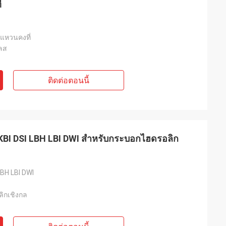
่
 แหวนคงที่
เลส
ติดต่อตอนนี้
KBI DSI LBH LBI DWI สำหรับกระบอกไฮดรอลิก
LBH LBI DWI
ิกเชิงกล