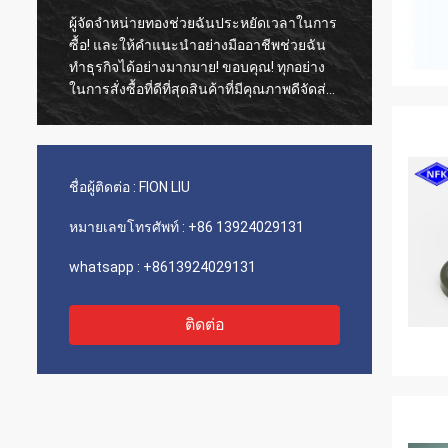
ผู้จัดจำหน่ายทองช่วยฉันประหยัดเวลาในการ
ลูกค้าเ
ง
ซื้อ! และให้คำแนะนำอย่างมืออาชีพช่วยฉัน
เอเจนซ
ทำธุรกิจได้อย่างมากมาย! ขอบคุณ! ทุกอย่าง
ต้นทุนที่โดดเด่น 
ในการสั่งซื้อที่ดีที่สุดสินค้าที่มีคุณภาพดีจัดส่ง
servic
ที่รวดเร็วและการบริการที่ดีมากฉันแนะนำให้
ทำ 5 ดาว! ผลิตภัณฑ์ของคุณดูดีและมีคุณภาพ
สูงด้วยและจะติดต่อ compnay ของคุณเพื่อซื้อ
เพิ่มเติม
ชื่อผู้ติดต่อ :
FION LIU
หมายเลขโทรศัพท์ :
+86 13924029131
whatsapp :
+8613924029131
ติดต่อ