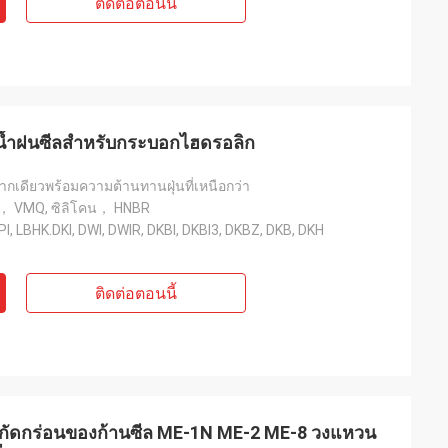
ติดต่อตอนนี้
จะให้คำแนะนำอย่าง
ีเราจะมีความร่วม
ัดน้ำฝนซีลสำหรับกระบอกไฮดรอลิก
ากเดียวพร้อมความต้านทานฝุ่นที่เหนือกว่า
M， VMQ, ซิลิโคน， HNBR
LPI, LBHK.DKI, DWI, DWIR, DKBI, DKBI3, DKBZ, DKB, DKH
ติดต่อตอนนี้
รกัดกร่อนของก้านซีล ME-1N ME-2 ME-8 วงแหวน