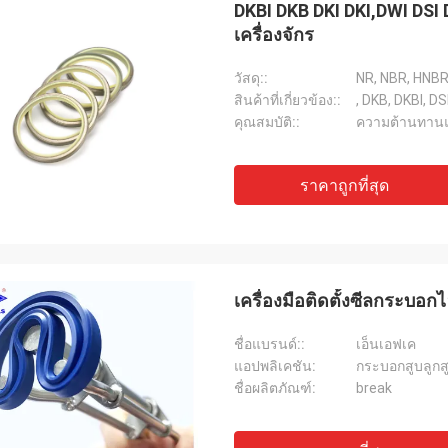
DKBI DKB DKI DKI,DWI DSI 
เครื่องจักร
วัสดุ::
NR, NBR, HNBR
สินค้าที่เกี่ยวข้อง::
, DKB, DKBI, DSI
คุณสมบัติ::
ความต้านทานแ
ราคาถูกที่สุด
เครื่องมือติดตั้งซีลกระบอก
ชื่อแบรนด์::
เอ็นเอฟเค
แอปพลิเคชัน:
กระบอกสูบลูกสู
ชื่อผลิตภัณฑ์:
break
Mutakilwa Wilson แอฟริกา