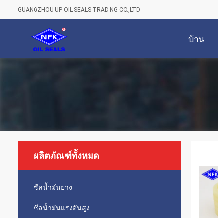
GUANGZHOU UP OIL-SEALS TRADING CO.,LTD
บ้าน
ผลิตภัณฑ์ทั้งหมด
ซีลน้ำมันยาง
ซีลน้ำมันแรงดันสูง