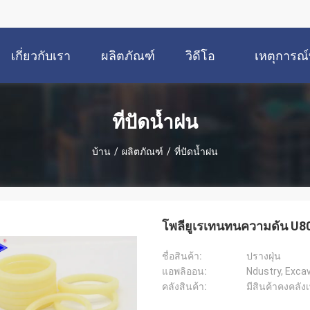
เกี่ยวกับเรา
ผลิตภัณฑ์
วิดีโอ
เหตุการณ์ท
ที่ปัดน้ำฝน
บ้าน
/
ผลิตภัณฑ์
/
ที่ปัดน้ำฝน
โพลียูเรเทนทนความดัน U801
ชื่อสินค้า:
ปรางฝุ่น
แอพลิออน:
คลังสินค้า:
มีสินค้าคงคลัง