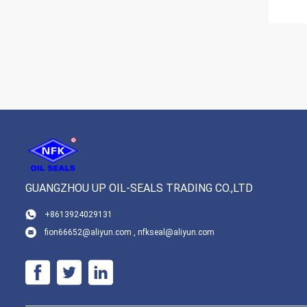
GUANGZHOU UP OIL-SEALS TRADING CO.,LTD
+8613924029131
fion66652@aliyun.com , nfkseal@aliyun.com