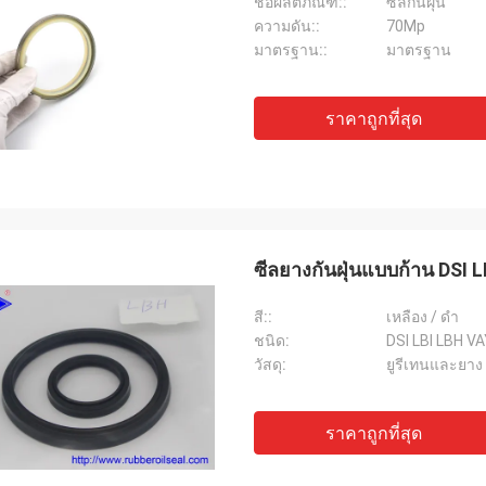
ชื่อผลิตภัณฑ์::
ซีลกันฝุ่น
ความดัน::
70Mp
มาตรฐาน::
มาตรฐาน
ราคาถูกที่สุด
ซีลยางกันฝุ่นแบบก้าน DSI 
สี::
เหลือง / ดำ
ชนิด:
DSI LBI LBH V
วัสดุ:
ยูรีเทนและยาง
ราคาถูกที่สุด