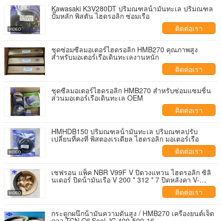
Kawasaki K3V280DT ปริมณฑลน้ํามันทะเล ปริมณฑล
ปั๊มหลัก พิสตัน ไฮดรอลิก ซ่อมเรือ
ติดต่อเรา
ชุดซ่อมซีลมอเตอร์ไฮดรอลิก HMB270 คุณภาพสูง
สำหรับมอเตอร์เรือเดินทะเลงานหนัก
ติดต่อเรา
ชุดซีลมอเตอร์ไฮดรอลิก HMB270 สำหรับซ่อมแซมชิ้น
ส่วนมอเตอร์เรือเดินทะเล OEM
ติดต่อเรา
HMHDB150 ปริมณฑลน้ํามันทะเล ปริมณฑลปรับ
เปลี่ยนที่คงที่ พิสตองเรเดียล ไฮดรอลิก มอเตอร์เรือ
ติดต่อเรา
เชฟรอน แพ็ค NBR V99F V ปิดวงแหวน ไฮดรอลิก ซิลิ
นเดอร์ ปิดน้ํามันเรือ V 200 * 312 * 7 ปิดหลังคา V-
Packing
ติดต่อเรา
กระดูกผนึกน้ํามันความดันสูง / HMB270 เครื่องยนต์เจ็ด
ดาว TCN Oil Seal JC 400-500-16