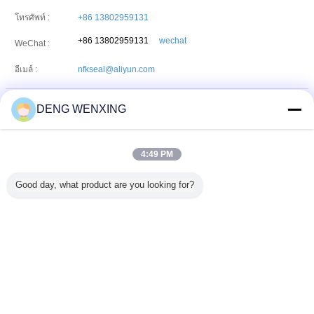
โทรศัพท์ :
+86 13802959131
+86 13802959131
wechat
WeChat :
อีเมล์ :
nfkseal@aliyun.com
DENG WENXING
HONFOOK CO.,LIMITED
ที่อยู่:
Unit 04-05 16th floor,The Broadway No45-62 Lockhart
4:49 PM
Road,Wanchai.HongKong
โทรศัพท์:
86--13924029131
Good day, what product are you looking for?
แฟกซ์:
86-20-82511225
เปลี่ยนภาษา
Thai