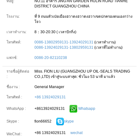
ที่อยู่:
NO.11 อาคาร JING'AN GARDEN HULIN ROAD TIANHE
DISTRICT GUANGZHOU CHINA
โรงงาน:
ที่ 9 ถนนหัวเป่ยเมืองฮวาตงฮวาตงฮวาเขตปกครองตนเองกว่าง
โจว
เวลาทำงาน:
8：30-20:30 ( เวลาปักกิ่ง)
โทรศัพท์:
0086-13802959131-13924029131
(เวลาทำงาน)
0086-13924029131-13802959131
(เวลาที่ไม่ทำงาน)
แฟกซ์:
0086-20-82110238
รายชื่อผู้ติดต่อ
Miss. FION LIU (GUANGZHOU UP OIL-SEALS TRADING
:
CO.,LTD)
เข้าสู่ระบบล่าสุด: ชั่วโมง 53 นาที มาแล้ว
ชื่องาน :
General Manager
โทรศัพท์ :
+86 13924029131
+8613924029131
Whatsapp
WhatsApp :
fion66652
skype
Skype :
+86 13924029131
wechat
WeChat :