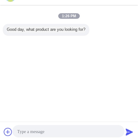
จัดหาโรงงาน PET ของไต้หวัน 100% ข้อต่อยืดหยุ่น
พลาสติก PVC 50H สำหรับรถขุด CAT
1:26 PM
ติดต่อเรา
Good day, what product are you looking for?
1 / 7
เปลี่ยนภาษา
Thai
บ้าน
|
เกี่ยวกับเรา
|
ติดต่อเรา
|
แผนผังเว็บไซต์
|
Privacy Policy
สก์ท็อปดู
Copyright © 2018 - 2026 GUANGZHOU UP OIL-SEALS TRADING CO.,LTD.
All rights reserved.
การพูดคุย
ขออ้าง