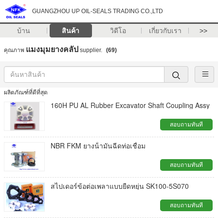
GUANGZHOU UP OIL-SEALS TRADING CO.,LTD
บ้าน
สินค้า
วิดีโอ
เกี่ยวกับเรา
>>
แมงมุมยางคลัป
คุณภาพ
supplier.
(69)
ผลิตภัณฑ์ที่ดีที่สุด
160H PU AL Rubber Excavator Shaft Coupling Assy
สอบถามทันที
NBR FKM ยางน้ํามันฉีดท่อเชื่อม
สอบถามทันที
สไปเดอร์ข้อต่อเพลาแบบยืดหยุ่น SK100-5S070
สอบถามทันที