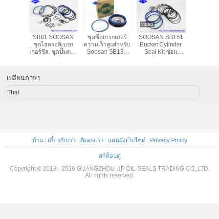
บรกเกอร์
SB81 SOOSAN
ชุดซีลเบรกเกอร์
SOOSAN SB151
ตารางไน
KAWA
ชุดไฮดรอลิเบรก
ความเร็วสูงสำหรับ
Bucket Cylinder
ของ Atlas
ดซีลวาล์ว
เกอร์ซีล, ชุดปั๊มตรา
Soosan SB131
Seal Kit ซ่อม
/ 70 Mpa
นก แบบเครื่องจักร
SB121 SB100
เครื่องจักรกล
sure
กล
ประเภท อะไหล่
ประเภทการ
ซ่อมแซม ชิ้นส่วน
เปลี่ยนภาษา
Thai
บ้าน
|
เกี่ยวกับเรา
|
ติดต่อเรา
|
แผนผังเว็บไซต์
|
Privacy Policy
สก์ท็อปดู
Copyright © 2018 - 2026 GUANGZHOU UP OIL-SEALS TRADING CO.,LTD.
All rights reserved.