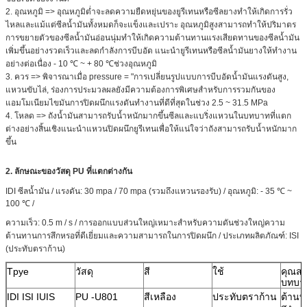
2. อุณหภูมิ => อุณหภูมิต่ำจะลดความยืดหยุ่นของยูรีเทนหรือซีลยางทำให้เกิดการรั่ว
ไหลและแม้แต่ซีลน้ำมันทั้งหมดก็จะแข็งและเปราะ อุณหภูมิสูงสามารถทำให้ปริมาตร
การขยายตัวของซีลน้ำมันอ่อนนุ่มทำให้เกิดความต้านทานแรงเสียดทานของซีลน้ำมัน
เพิ่มขึ้นอย่างรวดเร็วและลดกำลังการบีบอัด แนะนำยูรีเทนหรือซีลน้ำมันยางให้ทำงาน
อย่างต่อเนื่อง - 10 ℃ ~ + 80 ℃ช่วงอุณหภูมิ
3. ควร => พิจารณาเมื่อ pressure = "การเปลี่ยนรูปแบบการบีบอัดน้ำมันแรงดันสูง,
แหวนขับไล่, ร่องการประมวลผลยังมีความต้องการพิเศษสำหรับการรวมกันของ
แอมโมเนียมไขมันการปิดผนึกแรงดันทำงานที่ดีที่สุดในช่วง 2.5 ~ 31.5 MPa
4. โหลด => ถังน้ำมันสามารถรับน้ำหนักมากขึ้นซีลและแบริ่งแหวนในบทบาทที่แตก
ต่างอย่างสิ้นเชิงแนะนำแหวนปิดผนึกยูรีเทนเพื่อให้แน่ใจว่าถังสามารถรับน้ำหนักมาก
ขึ้น
2. ลักษณะของวัสดุ PU ที่แตกต่างกัน
IDI ซีลน้ำมัน / แรงดัน: 30 mpa / 70 mpa (รวมถึงแหวนรองรับ) / อุณหภูมิ: - 35 ℃ ~
100 ℃ /
ความเร็ว: 0.5 m / s / การออกแบบส่วนใหญ่เหมาะสำหรับความดันช่วงใหญ่ความ
ต้านทานการสึกหรอที่ดีเยี่ยมและความสามารถในการปิดผนึก / ประเภทผลิตภัณฑ์: ISI
(ประทับตราก้าน)
Tpye
วัสดุ
สี
ใช้
คุณสม
บทบา
IDI ISI IUIS
PU -U801
สีเหลือง
ประทับตราก้าน
ต้านท