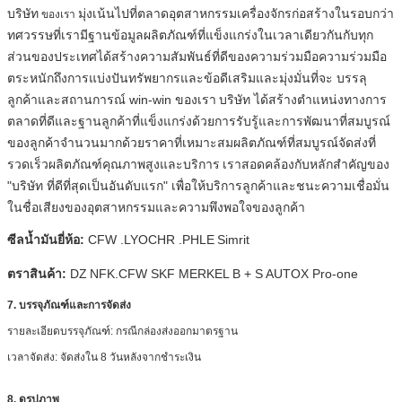
บริษัท
มุ่งเน้นไปที่ตลาดอุตสาหกรรมเครื่องจักรก่อสร้างในรอบกว่า
ของเรา
ทศวรรษที่เรามีฐานข้อมูลผลิตภัณฑ์ที่แข็งแกร่งในเวลาเดียวกันกับทุก
ส่วนของประเทศได้สร้างความสัมพันธ์ที่ดีของความร่วมมือความร่วมมือ
ตระหนักถึงการแบ่งปันทรัพยากรและข้อดีเสริมและมุ่งมั่นที่จะ บรรลุ
ลูกค้าและสถานการณ์ win-win ของเรา
บริษัท ได้สร้างตำแหน่งทางการ
ตลาดที่ดีและฐานลูกค้าที่แข็งแกร่งด้วยการรับรู้และการพัฒนาที่สมบูรณ์
ของลูกค้าจำนวนมากด้วยราคาที่เหมาะสมผลิตภัณฑ์ที่สมบูรณ์จัดส่งที่
รวดเร็วผลิตภัณฑ์คุณภาพสูงและบริการ
เราสอดคล้องกับหลักสำคัญของ
"บริษัท ที่ดีที่สุดเป็นอันดับแรก" เพื่อให้บริการลูกค้าและชนะความเชื่อมั่น
ในชื่อเสียงของอุตสาหกรรมและความพึงพอใจของลูกค้า
ซีลน้ำมันยี่ห้อ:
CFW .LYOCHR .PHLE
Simrit
ตราสินค้า:
DZ
NFK.CFW SKF MERKEL B + S AUTOX Pro-one
7. บรรจุภัณฑ์และการจัดส่ง
รายละเอียดบรรจุภัณฑ์: กรณีกล่องส่งออกมาตรฐาน
เวลาจัดส่ง: จัดส่งใน 8 วันหลังจากชำระเงิน
8. ดูรูปภาพ