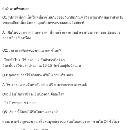
9
คำถามที่พบบ่อย
Q1 รูปภาพที่คุณเห็นในที่นี้อาจไม่เกี่ยวข้องกับผลิตภัณฑ์จริง
กรุณาติดต่อเราสำหรับ
รายละเอียดเพิ่มเติมหากคุณต้องการตรวจสอบผลิตภัณฑ์
A. เพื่อให้ข้อมูลการกำหนดราคาที่รวดเร็วและแม่นยำเราต้องการรายละเอียดบาง
อย่างเกี่ยวกับเครื่อง
Q2: เวลาการจัดส่งของคุณนานแค่ไหน?
: โดยทั่วไปจะใช้เวลา 3-7 วันถ้าเรามีสต็อก
มิฉะนั้นจะใช้เวลาประมาณ 10-15 วันขึ้นอยู่กับจำนวน
Q3: คุณสามารถให้ตัวอย่างหรือไม่
ว่างหรือเปล่า
A: ใช่เราสามารถจัดหาตัวอย่างฟรี
สามารถเจรจาค่าขนส่ง
Q4: เงื่อนไขการชำระเงินของคุณคืออะไร?
:
T / T, wester N Union,
Q5: เร็ว ๆ นี้ฉันจะได้รับใบเสนอราคา?
ตอบ: หากข้อมูลของคุณเสร็จสมบูรณ์เราขอเสนอใบเสนอราคาภายใน 24 ชั่วโมง