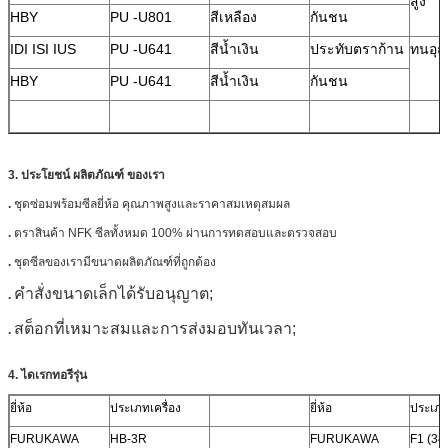
สูง
HBY
PU -U801
สีเหลือง
กันชน
IDI ISI IUS
PU -U641
สีน้ำเงิน
ประทับตราก้าน
ทนอุณ
HBY
PU -U641
สีน้ำเงิน
กันชน
3.
ประโยชน์
ผลิตภัณฑ์
ของเรา
.
ชุดซ่อมพร้อมซีลยี่ห้อ
คุณภาพสูงและราคาสมเหตุสมผล
.
ตราสินค้า NFK ซีลทั้งหมด 100% ผ่านการทดสอบและตรวจสอบ
.
ชุดซีลของเรามีขนาดผลิตภัณฑ์ที่ถูกต้อง
คำสั่งขนาดเล็กได้รับอนุญาต;
.
สต็อกที่เหมาะสมและการส่งมอบทันเวลา;
.
4. ไดเรกทอรีรุ่น
ยี่ห้อ
ประเภทเครื่อง
ยี่ห้อ
ประเภท
FURUKAWA
HB-3R
FURUKAWA
F1 (34