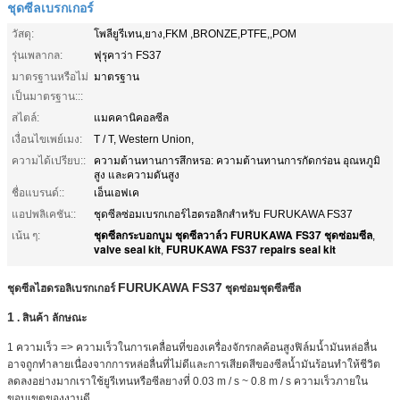
ชุดซีลเบรกเกอร์
วัสดุ:
โพลียูรีเทน,ยาง,FKM ,BRONZE,PTFE,,POM
รุ่นเพลากล:
ฟุรุคาว่า FS37
มาตรฐานหรือไม่
มาตรฐาน
เป็นมาตรฐาน:::
สไตล์:
แมคคานิคอลซีล
เงื่อนไขเพย์เมง:
T / T, Western Union,
ความได้เปรียบ::
ความต้านทานการสึกหรอ: ความต้านทานการกัดกร่อน อุณหภูมิ
สูง และความดันสูง
ชื่อแบรนด์::
เอ็นเอฟเค
แอปพลิเคชัน::
ชุดซีลซ่อมเบรกเกอร์ไฮดรอลิกสำหรับ FURUKAWA FS37
ชุดซีลกระบอกบูม ชุดซีลวาล์ว FURUKAWA FS37 ชุดซ่อมซีล
เน้น ๆ:
,
valve seal kit
FURUKAWA FS37 repairs seal kit
,
FURUKAWA FS37
ชุดซีลไฮดรอลิเบรกเกอร์
ชุดซ่อมชุดซีลซีล
1
.
สินค้า
ลักษณะ
1 ความเร็ว => ความเร็วในการเคลื่อนที่ของเครื่องจักรกลค้อนสูงฟิล์มน้ำมันหล่อลื่น
อาจถูกทำลายเนื่องจากการหล่อลื่นที่ไม่ดีและการเสียดสีของซีลน้ำมันร้อนทำให้ชีวิต
ลดลงอย่างมากเราใช้ยูรีเทนหรือซีลยางที่ 0.03 m / s ~ 0.8 m / s ความเร็วภายใน
ขอบเขตของงานดี