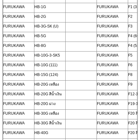
FURUKAWA
HB-1G
FURUKAWA
F1 (35
FURUKAWA
HB-2G
FURUKAWA
F2
FURUKAWA
HB-3G-SK (U)
FURUKAWA
F3
FURUKAWA
HB-5G
FURUKAWA
F4 (60
FURUKAWA
HB-8G
FURUKAWA
F4 (58
FURUKAWA
HB-10G-3-SK5
FURUKAWA
F5
FURUKAWA
HB-10G (111)
FURUKAWA
F6
FURUKAWA
HB-15G (124)
FURUKAWA
F8
FURUKAWA
HB-20G เหลือง
FURUKAWA
F9
FURUKAWA
HB-20G สีน้ำเงิน
FURUKAWA
F12-1
FURUKAWA
HB-20G ม่วง
FURUKAWA
F19-1
FURUKAWA
HB-30G เหลือง
FURUKAWA
F20 สีเ
FURUKAWA
HB-30G สีน้ำเงิน
FURUKAWA
F20 สีน
FURUKAWA
HB-40G
FURUKAWA
F20 สีม