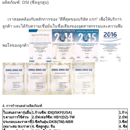
ผลิตภัณฑ์: OSI (ซีลลูกสูบ)
เราสอดคล้องกับหลักการของ "ดีที่สุดของบริษัท แรก" เพื่อให้บริการ
ลูกค้า และได้รับความเชื่อมั่นในชื่อเสียงของอุตสาหกรรมและความพึง
พอใจของลูกค้า
4. การกำหนดค่าผลิตภัณฑ์
ใบเสนอราคารุ่นอื่น
1.ก้านซีล: IDI()/SKF(USA)
1.ก้าน
ๆ ตามการใช้ส่วน
2.บัฟเฟอร์ซีล: HBY(DZ)-TW
2.บัฟเฟ
ประกอบและราคาที่
3.ซีลกันฝุ่น:DKB(TW)-NBR
3.ซีลก
เหมาะสม tksราคา
4. ซีลลูกสูบ: จีน
4. ซีลลู