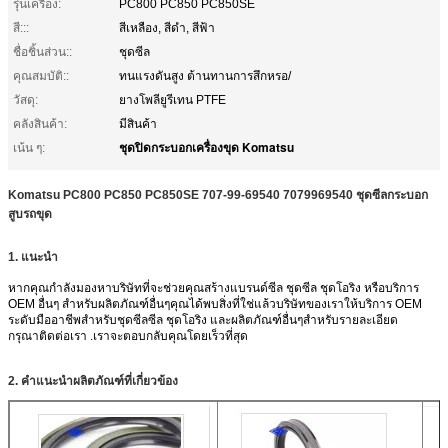
รุ่นเครื่อง:
PC800 PC850 PC850SE
สี:::
สีเหลือง, สีดำ, สีฟ้า
ชื่อชิ้นส่วน::
ชุดซีล
คุณสมบัติ::
ทนแรงดันสูง ต้านทานการสึกหรอ/
วัสดุ:
ยางโพลียูรีเทน PTFE
คลังสินค้า:
มีสินค้า
ชุดปิดกระบอกเครื่องขุด Komatsu
เน้น ๆ:
Komatsu PC800 PC850 PC850SE 707-99-69540 7079969540 ชุดซีลกระบอก
สูบรถขุด
1. แนะนำ
หากคุณกำลังมองหาบริษัทที่จะช่วยคุณสร้างแบรนด์ซีล ชุดซีล ชุดโอริง หรือบริการ
OEM อื่นๆ สำหรับผลิตภัณฑ์อื่นๆคุณได้พบสิ่งที่ใช่แล้วบริษัทของเราให้บริการ OEM
ระดับมืออาชีพสำหรับชุดซีลซีล ชุดโอริง และผลิตภัณฑ์อื่นๆสำหรับรายละเอียด
กรุณาติดต่อเรา .เราจะตอบกลับคุณโดยเร็วที่สุด
2. คำแนะนำผลิตภัณฑ์ที่เกี่ยวข้อง