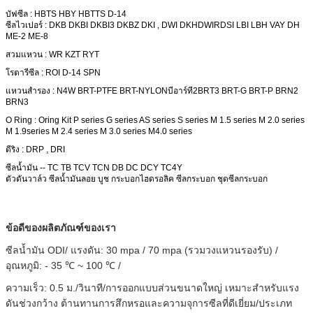
บัฟซีล : HBTS HBY HBTTS D-14
ซีลไวเปอร์ : DKB DKBI DKBI3 DKBZ DKI , DWI DKH
DWIR
DSI LBI LBH VAY DH
ME-2 ME-8
สวมแหวน : WR KZT RYT
โรตารีซีล : ROI D-14 SPN
แหวนสำรอง : N4W BRT-PTFE BRT-NYLON
บีอาร์ที2
BRT3 BRT-G BRT-P BRN2
BRN3
O Ring : Oring Kit P series G series AS series S series M 1.5 series M 2.0 series
M 1.9series M 2.4 series M 3.0 series M4.0 series
ดีริง : DRP , DRI
ซีลน้ำมัน -- TC TB TCV TCN DB DC DCY TC4Y
ตัวดันวาล์ว
ซีลน้ำมันลอย บูช กระบอกไฮดรอลิค ซีลกระบอก ชุดซีลกระบอก
ข้อดีของผลิตภัณฑ์ของเรา
ซีลน้ำมัน ODI/ แรงดัน: 30 mpa / 70 mpa (รวมวงแหวนรองรับ) /
อุณหภูมิ: - 35 ℃ ~ 100 ℃ /
ความเร็ว: 0.5 ม./วินาที/การออกแบบส่วนขนาดใหญ่ เหมาะสำหรับแรง
ดันช่วงกว้าง ต้านทานการสึกหรอและความจุการซีลที่ดีเยี่ยม/ประเภท