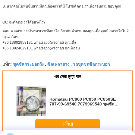
B. หากคุณไม่พบชิ้นส่วนที่คุณต้องการที่นี่ โปรดติดต่อเราเพื่อสอบถามขอบคุณ!
Q6: จะติดต่อเราได้อย่างไร?
ตอบ: คุณสามารถโทรหาเราเพื่อหารือเกี่ยวกับคำถามของคุณเมื่อคุณมีเวลาหรือไม่?
กรุณาโทร :
+86 13802959131 whatsapp(wechat) คุณเติ้ง
+86 13924029131 whatsapp(wechat) คุณฟิออน
ชุดซีลกระบอกถัง
ซีลเพลายาง
รถขุดชุดซีลกระบอก
แท็ก:
,
,
এর সেরা মূল্য পান
Komatsu PC800 PC850 PC850SE
707-99-69540 7079969540 ชุดซีล
กระบอกสูบรถขุด
চালিয়ে