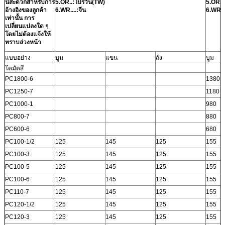
นี้สะดวกสำหรับการ
5.OR..:โปรวัน(TW)
5.OR..
อ้างอิงของลูกค้า
6.WR....:จีน
6.WR...
เท่านั้น การ
เปลี่ยนแปลงใด ๆ
โดยไม่ต้องแจ้งให้
ทราบล่วงหน้า
แบบอย่าง
บูม
แขน
ถัง
บูม
โคมัตสึ
PC1800-6
1380
PC1250-7
1180
PC1000-1
980
PC800-7
880
PC600-6
680
PC100-1/2
125
145
125
155
PC100-3
125
145
125
155
PC100-5
125
145
125
155
PC100-6
125
145
125
155
PC110-7
125
145
125
155
PC120-1/2
125
145
125
155
PC120-3
125
145
125
155