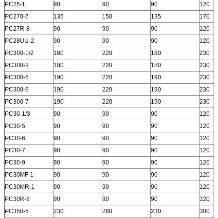
PC25-1
90
90
90
120
PC270-7
135
150
135
170
PC27R-8
90
90
90
120
PC28UU-2
90
90
90
120
PC300-1/2
180
220
180
230
PC300-3
180
220
180
230
PC300-5
190
220
190
230
PC300-6
190
220
190
230
เสนอ
PC300-7
190
220
190
230
PC30-1/3
90
90
90
120
PC30-5
90
90
90
120
PC30-6
90
90
90
120
PC30-7
90
90
90
120
PC30-9
90
90
90
120
PC30MF-1
90
90
90
120
PC30MR-1
90
90
90
120
PC30R-8
90
90
90
120
PC350-5
230
280
230
300