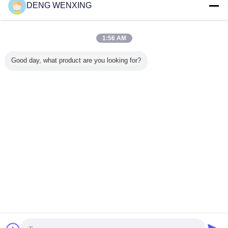
DENG WENXING
ชุดซีลขุด
มากกว่า
1:56 AM
Good day, what product are you looking for?
u PC800
390B ชุดซีลไฮดรอ
ชุดขุดขุดทนทาน,
ชุดซีลวาล์วขุดของ
EX400-3 ชุ
PC850SE
ลิกถัง TPFE FKM
ชุดซ่อมกระบอกไฮ
KOBELCO
ไฮดรอลิกข
-69540
NBR วัสดุทน
โดรลิคปั๊ม
SK350-6 วัสดุ
540 ชุด
อุณหภูมิสูง
K5V140DT
NBR ที่ทนการ
กสูบรถขุด
สึกหรอ
เปลี่ยนภาษา
Thai
บ้าน
|
เกี่ยวกับเรา
|
ติดต่อเรา
|
แผนผังเว็บไซต์
|
Privacy Policy
สก์ท็อปดู
Copyright © 2018 - 2026 GUANGZHOU UP OIL-SEALS TRADING CO.,LTD.
All rights reserved.