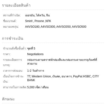
รายละเอียดสินค้า
สถานที่กำเนิด:
เยอรมัน, ไต้หวัน, จีน
ชื่อแบรนด์:
Smirit , Proone ,NFK
หมายเลขรุ่น:
A4VSO180, A4VSO300, A4VSO350, A4VSO500
การชำระเงิน
จำนวนสั่งซื้อขั้นต่ำ:
ชุดที่ 5
ราคา:
Negotiations
รายละเอียดการ
กล่องกระดาษคราฟท์กล่องสีและกล่องกระดาษบรรจุภัณฑ์ที่
สวยงาม
บรรจุ:
เวลาการส่งมอบ:
1-2 วันทำการ
เงื่อนไขการชำระ
TT, Western Union, เงินสด, ธนาคาร, PayPal.HSBC, CITY
BANK
เงิน:
สามารถในการผลิต:
5,000 เซ็ต / เดือน
ลักษณะ