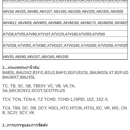
A2FO10,A2FO12,A2FO16,A2FO23,A2FO28,A2FO45,A2FO56,A2FO63,A2FO80,
A6V28, A6V55, A6V80, A6V107, A6V160, A6V200, A6V250, A6V355, A6V500
A6VM12, A6VM28, A6VM55, A6VM80, A6VM160, A6VM172, A6VM200, A6VM250
A7V28,A7V55,A7V80,A7V107,A7V125,A7V160,A7V355,A7V500
A7VO28, A7VO55, A7VO80, A7VO107, A7VO160, A7VO200, A7VO250, A7VO355
A8V55, A8V80, A8V107, A8V160, A8V200
2....ประเภทประปาน้ํามัน:
A8VO55, A8VO80, A8VO107, A8VO160, A8VO200
BABSL,BAU3X2,B1FG,B2U3,BAFG,B1FUD2SL,BAUM3SLX7,B2FUD
BAUMX7,BAU3SL
TC, TB, SC, SB, TB5SY, VC, VB, VK,TA,
SA,SAY,SCNY2,SCOT,SCOTPLUS
TCV, TCN, TCN-6, TZ TCHD, TCHD-1,ISPID, 15Z, 15Z-3,
TC4, TB4, DC, DB, DCY, HSCL,HTC,HTC9L,HTGL,KC, VR, MG, CN
B, SCJY, SCY, VK
การบรรจุและการจัดส่ง
3...