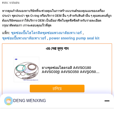
ตอบ: แน่นอน
หากคุณกําลังมองหาบริษัทที่จะช่วยคุณในการสร้างแบรนด์ของคุณเองของเครื่อง
ประปา ชุดประปา ชุด O-ring หรือบริการ OEM อื่น ๆ สําหรับสินค้าอื่น ๆ คุณพบคนที่ถูก
ต้องบริษัทของเราให้บริการ OEM เป็นมืออาชีพในชุดซีลซีลสําหรับรายละเอียด
กรุณาติดต่อเรา เราจะตอบคุณเร็วที่สุด
ชุดซ่อมปั๊มไฮโดรลิคชุดซ่อมพวงมาลัยเพาเวอร์
แท็ก:
,
ชุดซ่อมปั๊มพวงมาลัยเพาเวอร์
power steering pump seal kit
,
এর সেরা মূল্য পান
ยางชุดซ่อมไฮดรอลิ A4VSO180
A4VSO300 A4VSO350 A4VSO500
Rexroth ปั๊มทนความร้อนซีลน้ำมัน
চালিয়ে
DENG WENXING
ชุดซีลปั๊มไฮโดรลิค
มากกว่า