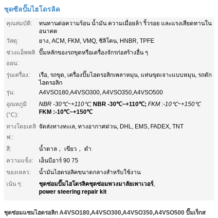
ชุดซีลปั๊มไฮโดรลิค
คุณสมบัติ:
ทนทานต่อความร้อน น้ำมัน ความเมื่อยล้า ริ้วรอย และแรงเสียดทานใน
อนาคต
วัสดุ:
ยาง, ACM, FKM, VMQ, ซิลิโคน, HNBR, TPFE
ช่วงแอ็พพลิ
ปั๊มหลักของรถขุดหรือเครื่องจักรก่อสร้างอื่น ๆ
ออน:
รุ่นเครื่อง:
เรือ, รถขุด, เครื่องปั๊มไฮดรอลิกเพลาหมุน, แท่นขุดเจาะแบบหมุน, รถตัก
ไฮดรอลิก
รุ่น:
A4VSO180,A4VSO300, A4VSO350,A4VSO500
อุณหภูมิ
NBR -30℃~+110℃;
NBR -30℃~+110℃;
FKM :-10℃~+150℃
FKM :-10℃~+150℃
(°C):
ทางโดยเดลิ
จัดส่งทางทะเล, ทางอากาศด่วน, DHL, EMS, FADEX, TNT
ฟ::
สี:
น้ำตาล， เขียว， ดำ
ความแข็ง:
เอ็นบีอาร์ 90 75
ของเหลว:
น้ำมันไฮดรอลิคขนาดกลางสำหรับใช้งาน
ชุดซ่อมปั๊มไฮโดรลิคชุดซ่อมพวงมาลัยเพาเวอร์
เน้น ๆ:
,
power steering repair kit
ชุดซ่อมแซมไฮดรอลิก A4VSO180,A4VSO300,A4VSO350,A4VSO500 ปั๊มเร็กส