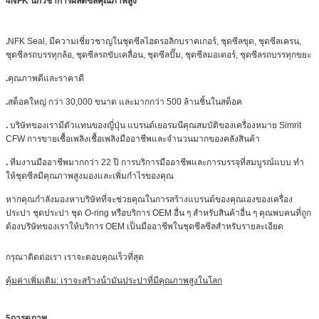
4NFK นักวิชาการผลิตซีลคุณภาพสูง
.
NFK Seal, มีความเชี่ยวชาญในชุดซีลไฮดรอลิกบราคเกอร์, ชุดซีลขุด, ชุดซีลเครน,
ชุดซีลรถบรรทุกล้อ, ชุดซีลรถขับเคลื่อน, ชุดซีลปั๊ม, ชุดซีลมอเตอร์, ชุดซีลรถบรรทุกขยะ
.
คุณภาพดีและราคาดี
.
สต็อคใหญ่ กว่า 30,000 ขนาด และมากกว่า 500 ล้านชิ้นในสต็อค
.
บริษัทของเรามีตัวแทนของญี่ปุ่น แบรนด์
เยอรมนี
คุณสมบัติของเครื่องหมาย Simrit
CFW การขายเชื้อเพลิงเชื้อเพลิงมืออาชีพและจํานวนมากของคลังสินค้า
.
ทีมงานมืออาชีพมากกว่า 22 ปี การบริการมืออาชีพและการบรรจุที่สมบูรณ์แบบ ทํา
ให้ชุดซีลมีคุณภาพสูงมองและเพิ่มกําไรของคุณ
หากคุณกําลังมองหาบริษัทที่จะช่วยคุณในการสร้างแบรนด์ของคุณเองของเครื่อง
ประปา ชุดประปา ชุด O-ring หรือบริการ OEM อื่น ๆ สําหรับสินค้าอื่น ๆ คุณพบคนที่ถูก
ต้องบริษัทของเราให้บริการ OEM เป็นมืออาชีพในชุดซีลซีลสําหรับรายละเอียด
กรุณาติดต่อเรา เราจะตอบคุณเร็วที่สุด
คุ้มค่าเพิ่มเติม: เราจะสร้างน้ํามันประปาที่มีคุณภาพสูงในโลก
5การดูภาพ