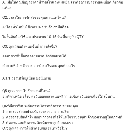
A. เพื่อให้คุณข้อมูลราคาที่รวดเร็วและแม่นยํา, เราต้องการบางรายละเอียดเกี่ยวกับ
เครื่อง
Q2: เวลาในการจัดส่งของคุณนานแค่ไหน?
A: โดยทั่วไปมันใช้เวลา 3-7 วันถ้าเรามีสต็อค
ไม่งั้นมันต้องใช้เวลาประมาณ 10-15 วัน ขึ้นอยู่กับ QTY
Q3: คุณมีข้อกําหนดขั้นต่ําการสั่งซื้อ?
ตอบ: การสั่งซื้อทดลองขนาดเล็กก็ยอมรับได้
คําถามที่ 4: หลักการการชําระเงินของคุณคืออะไร
A:
T/T วอสเทิร์นยูเนี่ยน มอนีแกรม
Q5:
คุณส่งออกไปยังสถานที่ไหน?
อเมริกาเหนือ ยุโรป ตะวันออกกลาง แอฟริกา เอเชียตะวันออกเฉียงใต้ เป็นต้น
Q6:
วิธีการรับประกันการบริการหลังการขายของคุณ
1การตรวจสอบอย่างเข้มงวดระหว่างการผลิต
2. ตรวจสอบสินค้าใหม่ก่อนการส่ง เพื่อให้แน่ใจว่าบรรจุสินค้าของเราอยู่ในสภาพดี
3. ติดตามและรับความคิดเห็นจากลูกค้าของเรา
Q7: คุณสามารถให้คําตอบกับเราได้หรือไม่?