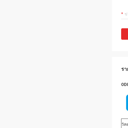
รา
ODI
วัสด