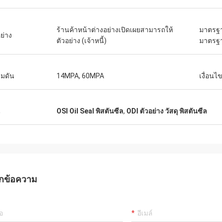
คาร์โล
งต่าง ๆ ยังคงเหมือนเดิมผลิตภัณฑ์
ซัพพลายเออร์ที่ดีและมักจะให้
ของแท้ 100% มีประสิทธิภาพด้าน
มืออาชีพสินค้ามีคุณภาพดีเราจ
ร้านค้าหน้าต่างอย่างเปิดเผยสามารถให้
มาตรฐา
วดเร็วและ
ย่าง
มือยาวนานในอนาคต
ตัวอย่าง (เจ้าหนี้)
มาตรฐ
มากฉันแนะนำ Deserves 5 ดาว!
มดัน
14MPA, 60MPA
เงื่อน
น
OSI Oil Seal พิสตันซีล
,
ODI ตัวอย่าง วัสดุ พิสตันซีล
กข้อความ