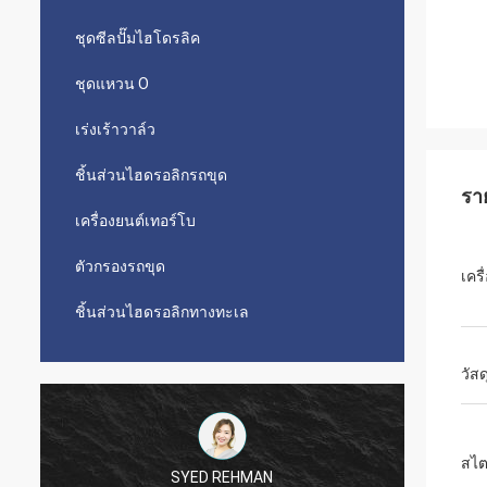
ชุดซีลปั๊มไฮโดรลิค
ชุดแหวน O
เร่งเร้าวาล์ว
ชิ้นส่วนไฮดรอลิกรถขุด
รา
เครื่องยนต์เทอร์โบ
ตัวกรองรถขุด
เคร
ชิ้นส่วนไฮดรอลิกทางทะเล
วัสด
สไต
SYED REHMAN
Mut