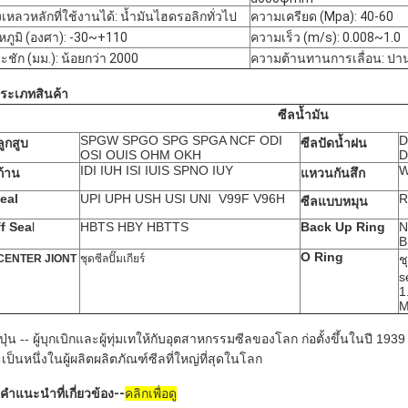
เหลวหลักที่ใช้งานได้: น้ำมันไฮดรอลิกทั่วไป
ความเครียด (Mpa): 40-60
หภูมิ (องศา): -30~+110
ความเร็ว (m/s): 0.008~1.0
ะชัก (มม.): น้อยกว่า 2000
ความต้านทานการเลื่อน: ปา
ประเภทสินค้า
ซีลน้ำมัน
SPGW SPGO SPG SPGA NCF ODI
D
ลูกสูบ
ซีลปัดน้ำฝน
OSI OUIS OHM OKH
D
IDI IUH ISI IUIS
SPNO IUY
W
ก้าน
แหวนกันสึก
Seal
UPI UPH USH USI UNI V99F V96H
R
ซีลแบบหมุน
f Sea
l
HBTS HBY HBTTS
Back Up Ring
N
B
O Ring
 CENTER JIONT
ชุดซีลปั๊มเกียร์
ช
s
1
M
ี่ปุ่น -- ผู้บุกเบิกและผู้ทุ่มเทให้กับอุตสาหกรรมซีลของโลก ก่อตั้งขึ้นในปี 19
เป็นหนึ่งในผู้ผลิตผลิตภัณฑ์ซีลที่ใหญ่ที่สุดในโลก
คำแนะนำที่เกี่ยวข้อง--
คลิกเพื่อดู