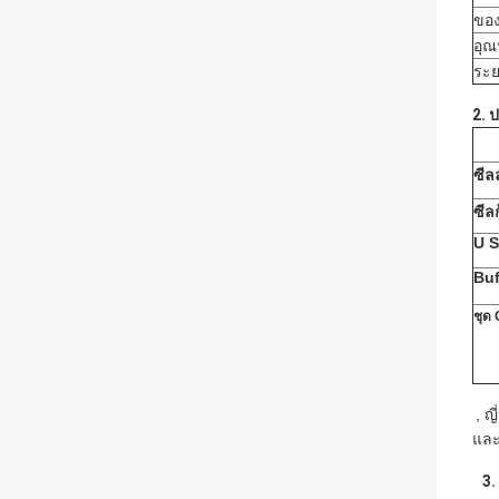
ของ
อุณ
ระย
2. 
ซีล
ซีล
U 
Buf
ชุด
, ญ
และ
3. 