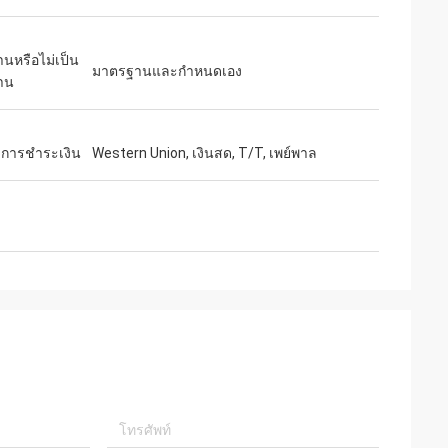
คำแนะนำอย่าง
ะมีความร่วม
นหรือไม่เป็น
มาตรฐานและกำหนดเอง
าน
ไขการชำระเงิน
Western Union, เงินสด, T/T, เพย์พาล