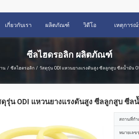
เกี่ยวกับเรา
ผลิตภัณฑ์
วิดีโอ
เหตุการณ์ท
ซีลไฮดรอลิก ผลิตภัณฑ์
้าน
/
ซีลไฮดรอลิก
/
วัสดุรุ่น ODI แหวนยางแรงดันสูง ซีลลูกสูบ ซีลน้ำมัน O
สดุรุ่น ODI แหวนยางแรงดันสูง ซีลลูกสูบ ซีลน
สถานที่กำ
หมายเลขรุ