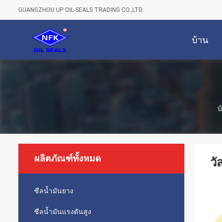
GUANGZHOU UP OIL-SEALS TRADING CO.,LTD
บ้าน
บ
ผลิตภัณฑ์ทั้งหมด
วั
ซีลน้ำมันยาง
ซีลน้ำมันแรงดันสูง