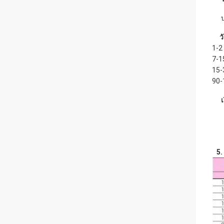
บรร
ว
1-2
7-1
15-
90-
เงื
5. 