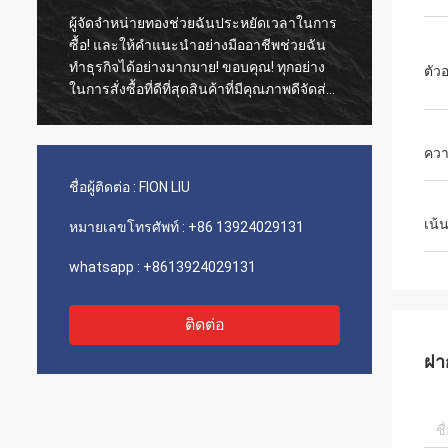
ผู้จัดจำหน่ายทองช่วยฉันประหยัดเวลาในการ
ลูกค้าเก่าสิ่
ซื้อ! และให้คำแนะนำอย่างมืออาชีพช่วยฉัน
เอเจนซี่เป็น
ทำธุรกิจได้อย่างมากมาย! ขอบคุณ! ทุกอย่าง
ต้นทุนที่โดดเด่น การจัดส่งที่ร
ตัวอ
ในการสั่งซื้อที่ดีที่สุดสินค้าที่มีคุณภาพดีจัดส่ง
servic ที่ดี
ที่รวดเร็วและการบริการที่ดีมากฉันแนะนำให้
ทำ 5 ดาว! ผลิตภัณฑ์ของคุณดูดีและมีคุณภาพ
ควา
สูงด้วยและจะติดต่อ compnay ของคุณเพื่อซื้อ
เพิ่มเติม
ชื่อผู้ติดต่อ :
FION LIU
เน้
หมายเลขโทรศัพท์ :
+86 13924029131
whatsapp :
+8613924029131
ติดต่อ
ฝา