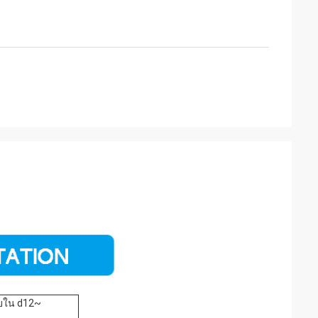
ายใน d12~