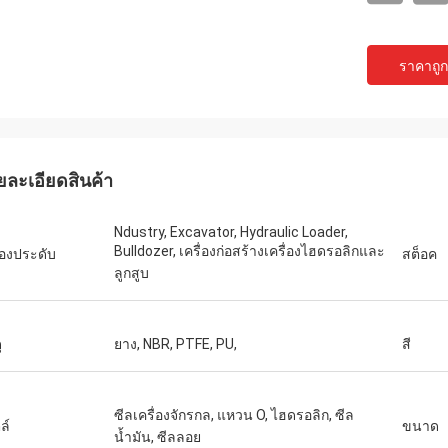
ราคาถูกท
ยละเอียดสินค้า
Ndustry, Excavator, Hydraulic Loader,
Bulldozer, เครื่องก่อสร้างเครื่องไฮดรอลิกและ
ื่องประดับ
สต็อค
ลูกสูบ
ุ
ยาง, NBR, PTFE, PU,
สี
ซีลเครื่องจักรกล, แหวน O, ไฮดรอลิก, ซีล
ล์
ขนาด
น้ำมัน, ซีลลอย
akilwa Wilson แอฟริกา