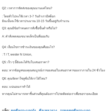
Q2: เวลาการจัดส่งของคุณนานแค่ไหน?
: โดยทั่วไปจะใช้เวลา 3-7 วันถ้าเรามีสต็อก
มิฉะนั้นจะใช้เวลาประมาณ 10-15 วันขึ้นอยู่กับจำนวน
Q3: คุณมีข้อกำหนดการสั่งซื้อขั้นต่ำหรือไม่?
A: คำสั่งทดลองขนาดเล็กเป็นที่ยอมรับ
Q4: เงื่อนไขการชำระเงินของคุณคืออะไร?
:
T / T, wester N Union,
Q5: เร็ว ๆ นี้ฉันจะได้รับใบเสนอราคา?
ตอบ: หากข้อมูลของคุณสมบูรณ์เราขอเสนอใบเสนอราคาของเราภายใน 24 ชั่วโมง
Q6: คุณจัดหาโซลูชั่นให้เราได้ไหม?
ตอบ: แน่นอนเราทำได้
หากคุณไม่สามารถหาชิ้นส่วนที่คุณต้องการโปรดติดต่อเราเพื่อขอรายละเอียด
ชุดซีลกระบอกถัง
ซีลเพลายาง
รถขุดชุดซีลกระบอก
แท็ก:
,
,