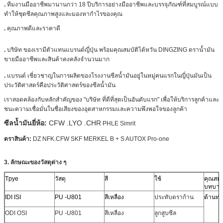
.
ทีมงานมืออาชีพมานานกว่า 18 ปีบริการอย่างมืออาชีพและบรรจุภัณฑ์ที่สมบูรณ์แบบ
ทำให้ชุดซีลคุณภาพสูงและมองหากำไรของคุณ
.
คุณภาพดีและราคาดี
.
บริษัท ของเรามีตัวแทนแบรนด์ญี่ปุ่น พร้อมคุณสมบัติไต้หวัน DINGZING ตราน้ำมัน
ขายมืออาชีพและสินค้าคงคลังจำนวนมาก
.
แบรนด์ เชี่ยวชาญในการผลิตของโรงงานซีลน้ำมันอยู่ในหมู่คนแรกในญี่ปุ่นมันเป็น
ประวัติศาสตร์คือประวัติศาสตร์ของซีลน้ำมัน
เราสอดคล้องกับหลักสำคัญของ "บริษัท ที่ดีที่สุดเป็นอันดับแรก" เพื่อให้บริการลูกค้าและ
ชนะความเชื่อมั่นในชื่อเสียงของอุตสาหกรรมและความพึงพอใจของลูกค้า
ซีลน้ำมันยี่ห้อ:
CFW .LYO .CHR
PHLE
Simrit
ตราสินค้า:
DZ NFK.CFW SKF MERKEL B + S AUTOX Pro-one
3. ลักษณะของวัสดุต่าง ๆ
Tpye
วัสดุ
สี
ใช้
คุณสมบ
บทบา
IDI ISI
PU -U801
สีเหลือง
ประทับตราก้าน
ต้านทา
ODI OSI
PU -U801
สีเหลือง
ลูกสูบซีล