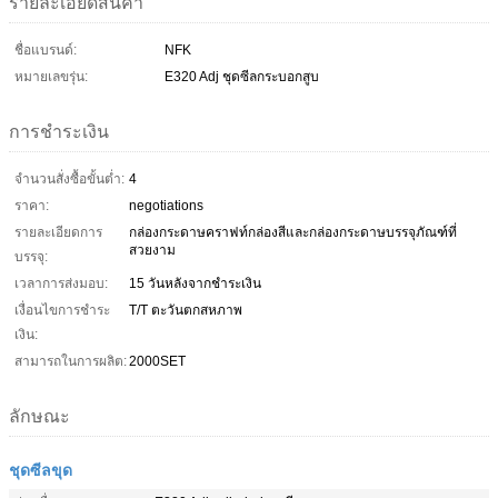
รายละเอียดสินค้า
ชื่อแบรนด์:
NFK
หมายเลขรุ่น:
E320 Adj ชุดซีลกระบอกสูบ
การชำระเงิน
จำนวนสั่งซื้อขั้นต่ำ:
4
ราคา:
negotiations
รายละเอียดการ
กล่องกระดาษคราฟท์กล่องสีและกล่องกระดาษบรรจุภัณฑ์ที่
สวยงาม
บรรจุ:
เวลาการส่งมอบ:
15 วันหลังจากชำระเงิน
เงื่อนไขการชำระ
T/T ตะวันตกสหภาพ
เงิน:
สามารถในการผลิต:
2000SET
ลักษณะ
ชุดซีลขุด