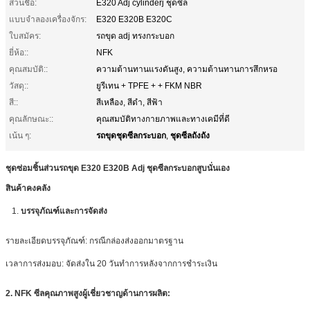
ส่วนชื่อ:
E320 Adj cylinderj ชุดซีล
แบบจำลองเครื่องจักร:
E320 E320B E320C
ใบสมัคร:
รถขุด adj ทรงกระบอก
ยี่ห้อ::
NFK
คุณสมบัติ::
ความต้านทานแรงดันสูง, ความต้านทานการสึกหรอ
วัสดุ::
ยูรีเทน + TPFE + + FKM NBR
สี::
สีเหลือง, สีดำ, สีฟ้า
คุณลักษณะ::
คุณสมบัติทางกายภาพและทางเคมีที่ดี
รถขุดชุดซีลกระบอก
ชุดซีลถังถัง
เน้น ๆ:
,
ชุดซ่อมชิ้นส่วนรถขุด E320 E320B Adj ชุดซีลกระบอกสูบนั่นเอง
สินค้าคงคลัง
1.
บรรจุภัณฑ์และการจัดส่ง
รายละเอียดบรรจุภัณฑ์: กรณีกล่องส่งออกมาตรฐาน
เวลาการส่งมอบ: จัดส่งใน 20 วันทำการหลังจากการชำระเงิน
2. NFK ซีลคุณภาพสูงผู้เชี่ยวชาญด้านการผลิต: