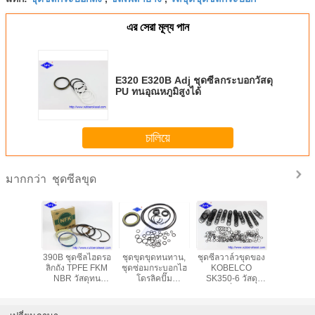
এর সেরা মূল্য পান
E320 E320B Adj ชุดซีลกระบอกวัสดุ
PU ทนอุณหภูมิสูงได้
চালিয়ে
ชุดซีลขุด
มากกว่า
u PC800
390B ชุดซีลไฮดรอ
ชุดขุดขุดทนทาน,
ชุดซีลวาล์วขุดของ
EX400-3 ชุ
PC850SE
ลิกถัง TPFE FKM
ชุดซ่อมกระบอกไฮ
KOBELCO
ไฮดรอลิกข
-69540
NBR วัสดุทน
โดรลิคปั๊ม
SK350-6 วัสดุ
540 ชุด
อุณหภูมิสูง
K5V140DT
NBR ที่ทนการ
กสูบรถขุด
สึกหรอ