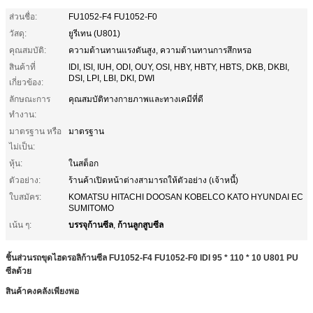
ส่วนชื่อ:
FU1052-F4 FU1052-F0
วัสดุ:
ยูรีเทน (U801)
คุณสมบัติ:
ความต้านทานแรงดันสูง, ความต้านทานการสึกหรอ
สินค้าที่
IDI, ISI, IUH, ODI, OUY, OSI, HBY, HBTY, HBTS, DKB, DKBI,
DSI, LPI, LBI, DKI, DWI
เกี่ยวข้อง:
ลักษณะการ
คุณสมบัติทางกายภาพและทางเคมีที่ดี
ทำงาน:
มาตรฐาน หรือ
มาตรฐาน
ไม่เป็น:
หุ้น:
ในสต็อก
ตัวอย่าง:
ร้านค้าเปิดหน้าต่างสามารถให้ตัวอย่าง (เจ้าหนี้)
ใบสมัคร:
KOMATSU HITACHI DOOSAN KOBELCO KATO HYUNDAI EC
SUMITOMO
บรรจุก้านซีล
ก้านลูกสูบซีล
เน้น ๆ:
,
ชิ้นส่วนรถขุดไฮดรอลิก้านซีล
FU1052-F4 FU1052-F0
IDI 95 * 110 * 10 U801 PU
ซีลด้วย
สินค้าคงคลังเพียงพอ