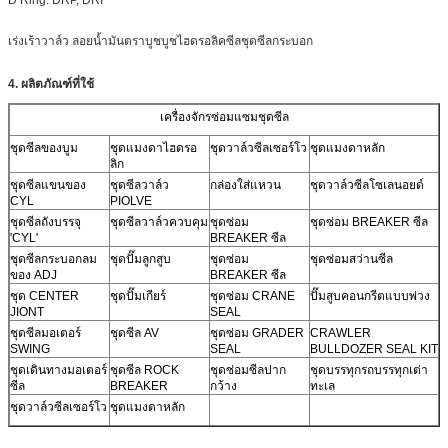
เร่งเร้าวาล์ว
ลอยน้ำมันตราบูชบูชไฮดรอลิคซีลชุดซีลกระบอก
4. ผลิตภัณฑ์ที่ใช้
เครื่องจักรซ่อมแซมชุดซีล
ชุดซีลของบูม
ชุดแมงดาไฮดรอ
ชุดวาล์วซีลเซอร์โว
ชุดแมงดาหลัก
ลิก
ชุดซีลแขนของ
ชุดซีลวาล์ว
กล่องใส่แหวน
ชุดวาล์วซีลโซเลนอยด์
CYL
PIOLVE
ชุดซีลถังบรรจุ
ชุดซีลวาล์วควบคุม
ชุดซ่อม
ชุดซ่อม BREAKER ซีล
'CYL'
BREAKER ซีล
ชุดซีลกระบอกลม
ชุดปั๊มลูกสูบ
ชุดซ่อม
ชุดซ่อมสว่านซีล
ของ ADJ
BREAKER ซีล
ชุด CENTER
ชุดปั๊มเกียร์
ชุดซ่อม CRANE
ปั๊มสูบคอนกรีตแบบพ่วง
JIONT
SEAL
ชุดซีลมอเตอร์
ชุดซีล AV
ชุดซ่อม GRADER
CRAWLER
SWING
SEAL
BULLDOZER SEAL KIT
ชุดเดินทางมอเตอร์
ชุดซีล ROCK
ชุดซ่อมซีลปาก
ชุดบรรทุกรถบรรทุกเต่า
ซีล
BREAKER
กว้าง
ทะเล
ชุดวาล์วซีลเซอร์โว
ชุดแมงดาหลัก