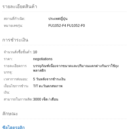
รายละเอียดสินค้า
สถานที่กำเนิด:
ประเทศญี่ปุ่น
หมายเลขรุ่น:
FU1052-F4 FU1052-F0
การชำระเงิน
จำนวนสั่งซื้อขั้นต่ำ:
10
ราคา:
negotiations
รายละเอียดการ
บรรจุภัณฑ์เนื่องจากขนาดและปริมาณแตกต่างกันเราใช้ถุง
พลาสติก
บรรจุ:
เวลาการส่งมอบ:
5 วันหลังจากชำระเงิน
เงื่อนไขการชำระ
T/T ตะวันตกสหภาพ
เงิน:
สามารถในการผลิต:
3000 เซ็ต / เดือน
ลักษณะ
ซีลไฮดรอลิก