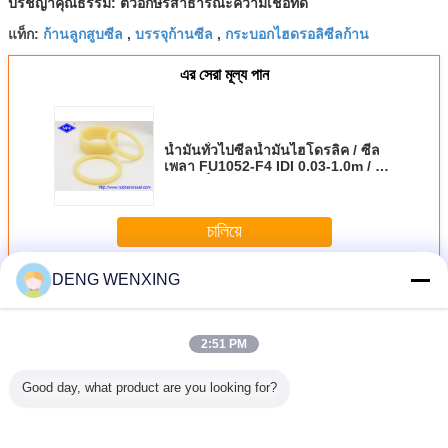
ปรัชญาคุณธรรม: ตัวอักษรสาธารณะความเชื่อที่ดี
ก้านลูกสูบซีล
บรรจุก้านซีล
กระบอกไฮดรอลิซีลก้าน
แท็ก:
,
,
এর সেরা মূল্য পান
น้ำมันทั่วไปซีลน้ำมันไฮโดรลิค / ซีล
เพลา FU1052-F4 IDI 0.03-1.0m / s
ความเร็ว
চালিয়ে
DENG WENXING
ซีลไฮดรอลิก
มากกว่า
2:51 PM
Good day, what product are you looking for?
ไฮดรอลิ
ขนาดที่กำหนดเอง
PU FKM PTFE ซิลิ
ซีลไฮดรอลิกแรงดัน
สีฟ้า โพลี
์ซีล HBY
ซีลกระบอกไฮดรอ
โคนซีลไฮดรอลิกซีล
สูง, U801 PU ที่ปัด
ไฮดรอลิ
 U641
ลิกยูรีเทน PU UN
น้ำมัน U Dust Seal
น้ำฝนซีลสำหรับกระ
Sea
ethane
Rod Seal
Gasket
บอกไฮดรอลิก