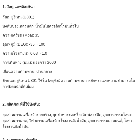
1.
วัสดุ
แอพลิเคชัน
:
วัสดุ: ยูรีเทน (U801)
บังคับของเหลวหลัก: น้ำมันไฮดรอลิกน้ำมันทั่วไป
ความเครียด (Mpa): 35
อุณหภูมิ (DEG): -35 ~ 100
ความเร็ว (m / s): 0.03 ~ 1.0
การเดินทาง (มม.): น้อยกว่า
2000
เลื่อนความต้านทาน: ปานกลาง
ลักษณะ: ยูรีเทน U801 ใช้ในวัสดุซึ่งมีความต้านทานการสึกหรอและความสามารถใน
การปิดผนึกที่ดีเยี่ยม
2. ผลิตภัณฑ์ที่ใช้บังคับ:
อุตสาหกรรมเครื่องจักรก่อสร้าง, อุตสาหกรรมเครื่องฉีดพลาสติก, อุตสาหกรรมโลหะ,
อุตสาหกรรมกด, วิศวกรรมเครื่องจักรโรงงานถังน้ำมัน, อุตสาหกรรมยานยนต์, โลหะ,
โรงงานถังน้ำมัน
3. รายการตราประทับ