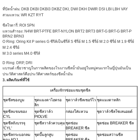
ที่ปัดน้ำฝน: DKB DKBI DKBI3 DKBZ DKI, DWI DKH
DWIR
DSI LBI LBH VAY
สวมแหวน: WR KZT RYT
ซีลโรตารี่: ROI SPN
แหวนสำรอง: N4W BRT-PTFE BRT-NYLON
BRT2
BRT3 BRT-G BRT-G BRT-P
BRN2 BRN3
O Ring: Oring Kit P series G ซีรีส์เป็นซีรี่ส์ S ซีรี่ย์ M 1.5 ซีรี่ย์ M 2.0 ซีรี่ย์ M 1.9 ซีรี่ย์
M 2.4 ซีรีย์
M 3.0 series M4.0 ซีรีส์
D Ring: DRP, DRI
แบรนด์ เชี่ยวชาญในการผลิตของโรงงานซีลน้ำมันอยู่ในหมู่คนแรกในญี่ปุ่นมันเป็น
ประวัติศาสตร์คือประวัติศาสตร์ของซีลน้ำมัน
3. ผลิตภัณฑ์ที่ใช้
เครื่องจักรซ่อมแซมชุดซีล
ชุดซีลของบูม
ชุดแมงดาไฮดรอ
ชุดวาล์วซีลเซอร์โว
ชุดแมงดาหลัก
ลิก
ชุดซีลแขนของ
ชุดซีลวาล์ว
กล่องใส่แหวน
ชุดวาล์วซีลโซเลนอยด์
CYL
PIOLVE
ชุดซีลถังบรรจุ
ชุดซีลวาล์วควบคุม
ชุดซ่อม
ชุดซ่อม BREAKER ซีล
'CYL'
BREAKER ซีล
ชุดซีลกระบอกลม
ชุดปั๊มลูกสูบ
ชุดซ่อม
ชุดซ่อมสว่านซีล
ของ ADJ
BREAKER ซีล