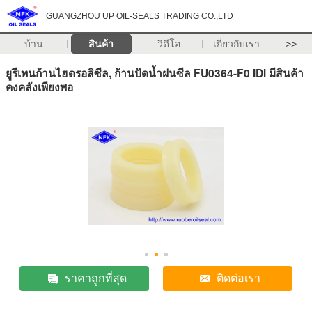
GUANGZHOU UP OIL-SEALS TRADING CO.,LTD
บ้าน
สินค้า
วิดีโอ
เกี่ยวกับเรา
>>
ยูรีเทนก้านไฮดรอลิซีล, ก้านปัดน้ำฝนซีล FU0364-F0 IDI มีสินค้า
คงคลังเพียงพอ
ราคาถูกที่สุด
ติดต่อเรา