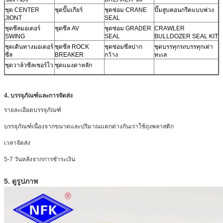
ชุด CENTER
ชุดปั๊มเกียร์
ชุดซ่อม CRANE
ปั๊มสูบคอนกรีตแบบพ่วง
JIONT
SEAL
ชุดซีลมอเตอร์
ชุดซีล AV
ชุดซ่อม GRADER
CRAWLER
SWING
SEAL
BULLDOZER SEAL KIT
ชุดเดินทางมอเตอร์
ชุดซีล ROCK
ชุดซ่อมซีลปาก
ชุดบรรทุกรถบรรทุกเต่า
ซีล
BREAKER
กว้าง
ทะเล
ชุดวาล์วซีลเซอร์โว
ชุดแมงดาหลัก
4. บรรจุภัณฑ์และการจัดส่ง
รายละเอียดบรรจุภัณฑ์
บรรจุภัณฑ์เนื่องจากขนาดและปริมาณแตกต่างกันเราใช้ถุงพลาสติก
เวลาจัดส่ง
5-7 วันหลังจากการชำระเงิน
5. ดูรูปภาพ