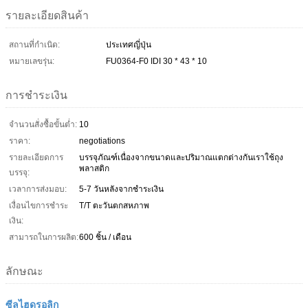
รายละเอียดสินค้า
สถานที่กำเนิด:
ประเทศญี่ปุ่น
หมายเลขรุ่น:
FU0364-F0 IDI 30 * 43 * 10
การชำระเงิน
จำนวนสั่งซื้อขั้นต่ำ:
10
ราคา:
negotiations
รายละเอียดการ
บรรจุภัณฑ์เนื่องจากขนาดและปริมาณแตกต่างกันเราใช้ถุง
พลาสติก
บรรจุ:
เวลาการส่งมอบ:
5-7 วันหลังจากชำระเงิน
เงื่อนไขการชำระ
T/T ตะวันตกสหภาพ
เงิน:
สามารถในการผลิต:
600 ชิ้น / เดือน
ลักษณะ
ซีลไฮดรอลิก