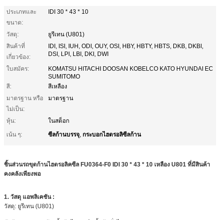
ประเภทและ
IDI 30 * 43 * 10
ขนาด:
วัสดุ:
ยูรีเทน (U801)
สินค้าที่
IDI, ISI, IUH, ODI, OUY, OSI, HBY, HBTY, HBTS, DKB, DKBI,
DSI, LPI, LBI, DKI, DWI
เกี่ยวข้อง:
ใบสมัคร:
KOMATSU HITACHI DOOSAN KOBELCO KATO HYUNDAI EC
SUMITOMO
สี:
สีเหลือง
มาตรฐาน หรือ
มาตรฐาน
ไม่เป็น:
หุ้น:
ในสต็อก
ซีลก้านบรรจุ
กระบอกไฮดรอลิซีลก้าน
เน้น ๆ:
,
ชิ้นส่วนรถขุดก้านไฮดรอลิคซีล FU0364-F0 IDI 30 * 43 * 10 เหลือง U801 ที่มีสินค้า
คงคลังเพียงพอ
1.
วัสดุ
แอพลิเคชัน
:
วัสดุ: ยูรีเทน (U801)