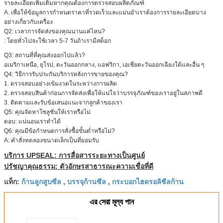
รายละเอียดเพิ่มเติมหากคุณต้องการตรวจสอบผลิตภัณฑ์
A. เพื่อให้ข้อมูลการกำหนดราคาที่รวดเร็วและแม่นยำเราต้องการรายละเอียดบาง
อย่างเกี่ยวกับเครื่อง
Q2: เวลาการจัดส่งของคุณนานแค่ไหน?
: โดยทั่วไปจะใช้เวลา 5-7 วันถ้าเรามีสต็อก
Q3:
สถานที่ที่คุณส่งออกไปแล้ว?
อเมริกาเหนือ, ยุโรป, ตะวันออกกลาง, แอฟริกา, เอเชียตะวันออกเฉียงใต้และอื่น ๆ
Q4:
วิธีการรับประกันบริการหลังการขายของคุณ?
1. ตรวจสอบอย่างเข้มงวดในระหว่างการผลิต
2. ตรวจสอบสินค้าก่อนการจัดส่งเพื่อให้แน่ใจว่าบรรจุภัณฑ์ของเราอยู่ในสภาพดี
3. ติดตามและรับข้อเสนอแนะจากลูกค้าของเรา
Q5: คุณจัดหาโซลูชั่นให้เราหรือไม่
ตอบ: แน่นอนเราทำได้
Q6: คุณมีข้อกำหนดการสั่งซื้อขั้นต่ำหรือไม่?
A: คำสั่งทดลองขนาดเล็กเป็นที่ยอมรับ
บริการ UPSEAL: การสื่อสารระยะทางเป็นศูนย์
ปรัชญาคุณธรรม: ตัวอักษรสาธารณะความเชื่อที่ดี
ก้านลูกสูบซีล
บรรจุก้านซีล
กระบอกไฮดรอลิซีลก้าน
แท็ก:
,
,
এর সেরা মূল্য পান