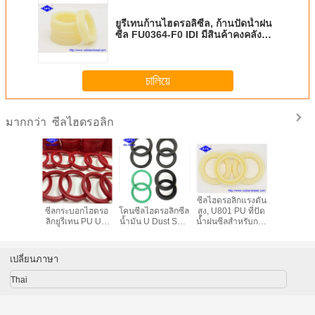
ยูรีเทนก้านไฮดรอลิซีล, ก้านปัดน้ำฝน
ซีล FU0364-F0 IDI มีสินค้าคงคลัง
เพียงพอ
চালিয়ে
ซีลไฮดรอลิก
มากกว่า
ไฮดรอลิ
ขนาดที่กำหนดเอง
PU FKM PTFE ซิลิ
ซีลไฮดรอลิกแรงดัน
สีฟ้า โพลี
์ซีล HBY
ซีลกระบอกไฮดรอ
โคนซีลไฮดรอลิกซีล
สูง, U801 PU ที่ปัด
ไฮดรอลิ
 U641
ลิกยูรีเทน PU UN
น้ำมัน U Dust Seal
น้ำฝนซีลสำหรับกระ
Sea
ethane
Rod Seal
Gasket
บอกไฮดรอลิก
Color
เปลี่ยนภาษา
Thai