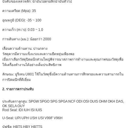
บังคับของเหลวหลัก: น้ำมันไฮดรอลิกน้ำมันทั่วไป
ความเครียด (Mpa): 35
อุณหภูมิ (DEG): -35 ~ 100
ความเร็ว (m / s): 0.03 ~ 1.0
การเดินทาง (มม.): น้อยกว่า
2000
เลื่อนความต้านทาน: ปานกลาง
วัสดุควรมีความแข็งแรงและความยืดหยุ่นเพียงพอ
เมื่อเราเลือกวัสดุปิดผนึกส่วนใหญ่พิจารณาสภาพการทำงานและคุณภาพของวัสดุเพื่อ
ให้เครื่องทำงานได้อย่างเต็มประสิทธิภาพ
ลักษณะ: ยูรีเทน U801 ใช้ในวัสดุซึ่งมีความต้านทานการสึกหรอและความสามารถใน
การปิดผนึกที่ดีเยี่ยม
2. รายการตราประทับ
ประทับตราลูกสูบ: SPGW SPGO SPG SPGA NCF ODI OSI OUIS OHM OKH DAS,
OK SELA OUY
Rod Seal: IDI IUH ISI IUIS
U-Seal: UPI UPH USH USI V99F V96H
บัฟซีล: HBTS HBY HBTTS